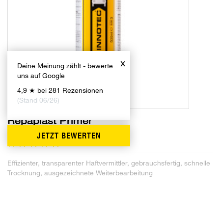
x
Deine Meinung zählt - bewerte
uns auf Google
4,9 ★ bei 281 Rezensionen
(Stand 06/26)
Repaplast Primer
Kunststoff-Haftvermittler
JETZT BEWERTEN
1
Effizienter, transparenter Haftvermittler, gebrauchsfertig, schnelle
Trocknung, ausgezeichnete Weiterbearbeitung