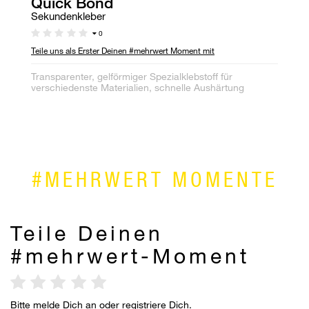
Quick Bond
Q
N
Sekundenkleber
Er
0
Teile uns als Erster Deinen #mehrwert Moment mit
Te
Transparenter, gelförmiger Spezialklebstoff für
verschiedenste Materialien, schnelle Aushärtung
#MEHRWERT MOMENTE
Teile Deinen
#mehrwert-Moment
Bitte
melde Dich an
oder
registriere Dich
.