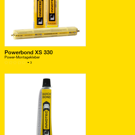
Powerbond XS 330
Power-Montagekleber
3