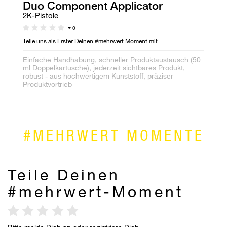
Duo Component Applicator
M
2K-Pistole
Un
0
Teile uns als Erster Deinen #mehrwert Moment mit
Te
Einfache Handhabung, schneller Produktaustausch (50
Ex
ml Doppelkartusche), jederzeit sichtbares Produkt,
sa
robust - aus hochwertigem Kunststoff, präziser
Produktvortrieb
#MEHRWERT MOMENTE
Teile Deinen
#mehrwert-Moment