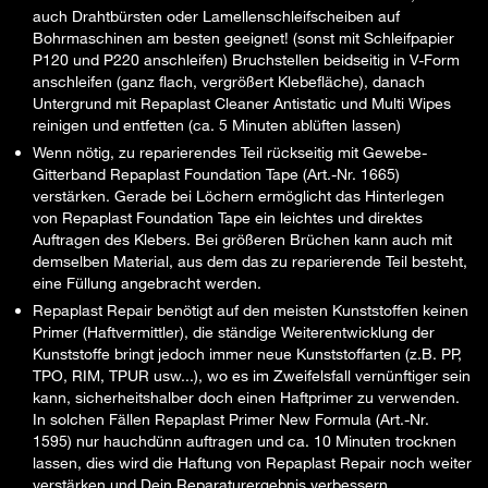
auch Drahtbürsten oder Lamellenschleifscheiben auf
Bohrmaschinen am besten geeignet! (sonst mit Schleifpapier
P120 und P220 anschleifen) Bruchstellen beidseitig in V-Form
anschleifen (ganz flach, vergrößert Klebefläche), danach
Untergrund mit Repaplast Cleaner Antistatic und Multi Wipes
reinigen und entfetten (ca. 5 Minuten ablüften lassen)
Wenn nötig, zu reparierendes Teil rückseitig mit Gewebe-
Gitterband Repaplast Foundation Tape (Art.-Nr. 1665)
verstärken. Gerade bei Löchern ermöglicht das Hinterlegen
von Repaplast Foundation Tape ein leichtes und direktes
Auftragen des Klebers. Bei größeren Brüchen kann auch mit
demselben Material, aus dem das zu reparierende Teil besteht,
eine Füllung angebracht werden.
Repaplast Repair benötigt auf den meisten Kunststoffen keinen
Primer (Haftvermittler), die ständige Weiterentwicklung der
Kunststoffe bringt jedoch immer neue Kunststoffarten (z.B. PP,
TPO, RIM, TPUR usw...), wo es im Zweifelsfall vernünftiger sein
kann, sicherheitshalber doch einen Haftprimer zu verwenden.
In solchen Fällen Repaplast Primer New Formula (Art.-Nr.
1595) nur hauchdünn auftragen und ca. 10 Minuten trocknen
lassen, dies wird die Haftung von Repaplast Repair noch weiter
verstärken und Dein Reparaturergebnis verbessern