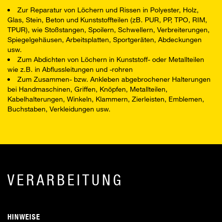
Zur Reparatur von Löchern und Rissen in Polyester, Holz,
Glas, Stein, Beton und Kunststoffteilen (zB. PUR, PP, TPO, RIM,
TPUR), wie Stoßstangen, Spoilern, Schwellern, Verbreiterungen,
Spiegelgehäusen, Arbeitsplatten, Sportgeräten, Abdeckungen
usw.
Zum Abdichten von Löchern in Kunststoff- oder Metallteilen
wie z.B. in Abflussleitungen und -rohren
Zum Zusammen- bzw. Ankleben abgebrochener Halterungen
bei Handmaschinen, Griffen, Knöpfen, Metallteilen,
Kabelhalterungen, Winkeln, Klammern, Zierleisten, Emblemen,
Buchstaben, Verkleidungen usw.
VERARBEITUNG
HINWEISE