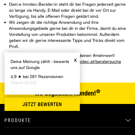
Dein:e Innotec-Berater:in steht dir bei Fragen jederzeit gerne
so lange via Handy, E-Mail oder direkt bei dir vor Ort zur
Verfügung, bis alle offenen Fragen geklärt sind.
Wir zeigen dir die richtige Anwendung und ihre
Anwendungsgebiete gerne bei dir in der Firma, damit du eine
Vorstellung von unseren Produkten bekommst. Außerdem
geben wir dir gerne interessante Tipps und Tricks direkt vom
Profi.
Worauf wartest du noch?
- Sichere dir deinen #mehrwert!
x
Deine Meinung zählt - bewerte
-
Vereinbare jetzt einen Termin
unter
innotec.at/beratersuche
uns auf Google
4,9 ★ bei 281 Rezensionen
(Stand 06/26)
®
Wir begeistern Kunden!
JETZT BEWERTEN
PRODUKTE