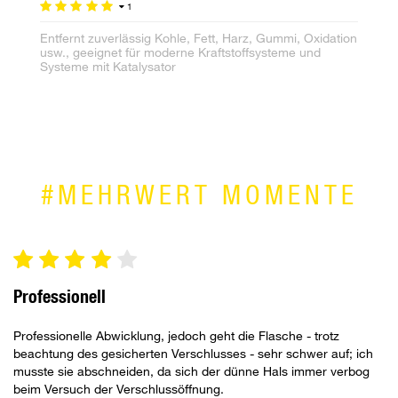
1
Te
Entfernt zuverlässig Kohle, Fett, Harz, Gummi, Oxidation
usw., geeignet für moderne Kraftstoffsysteme und
Systeme mit Katalysator
#MEHRWERT MOMENTE
Professionell
Professionelle Abwicklung, jedoch geht die Flasche - trotz
beachtung des gesicherten Verschlusses - sehr schwer auf; ich
musste sie abschneiden, da sich der dünne Hals immer verbog
beim Versuch der Verschlussöffnung.