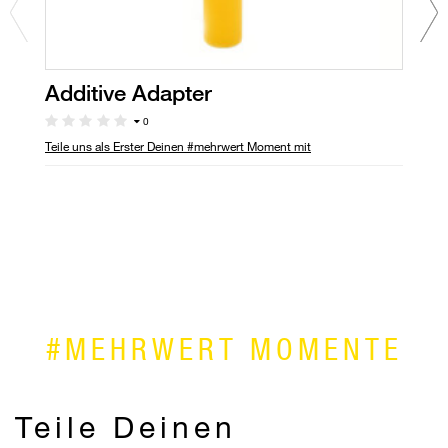
Additive Adapter
D
Pf
0
Teile uns als Erster Deinen #mehrwert Moment mit
Ve
Di
ve
#MEHRWERT MOMENTE
Teile Deinen