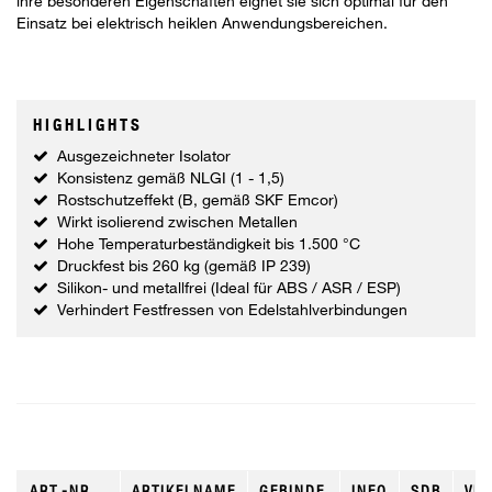
ihre besonderen Eigenschaften eignet sie sich optimal für den
Einsatz bei elektrisch heiklen Anwendungsbereichen.
HIGHLIGHTS
Ausgezeichneter Isolator
Konsistenz gemäß NLGI (1 - 1,5)
Rostschutzeffekt (B, gemäß SKF Emcor)
Wirkt isolierend zwischen Metallen
Hohe Temperaturbeständigkeit bis 1.500 °C
Druckfest bis 260 kg (gemäß IP 239)
Silikon- und metallfrei (Ideal für ABS / ASR / ESP)
Verhindert Festfressen von Edelstahlverbindungen
ART.-NR.
ARTIKELNAME
GEBINDE
INFO
SDB
VKE