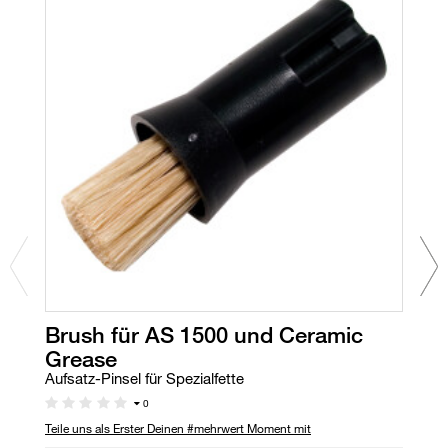
Brush für AS 1500 und Ceramic
C
Grease
Dr
Aufsatz-Pinsel für Spezialfette
0
Au
Teile uns als Erster Deinen #mehrwert Moment mit
Ro
AS