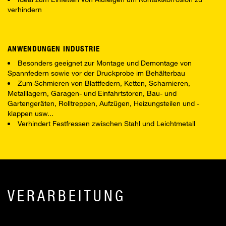
verhindern
ANWENDUNGEN INDUSTRIE
Besonders geeignet zur Montage und Demontage von
Spannfedern sowie vor der Druckprobe im Behälterbau
Zum Schmieren von Blattfedern, Ketten, Scharnieren,
Metalllagern, Garagen- und Einfahrtstoren, Bau- und
Gartengeräten, Rolltreppen, Aufzügen, Heizungsteilen und -
klappen usw...
Verhindert Festfressen zwischen Stahl und Leichtmetall
VERARBEITUNG