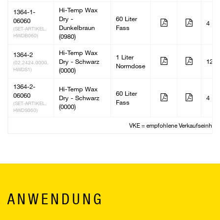
Hi-Temp Wax
1364-1-
Dry -
60 Liter
06060
4
Dunkelbraun
Fass
(SET-ARTIKEL,
HWDB060)
(0980)
Hi-Temp Wax
1364-2
1 Liter
Dry - Schwarz
12
(02.2424.0000,
Normdose
HWDS1)
(0000)
1364-2-
Hi-Temp Wax
60 Liter
06060
Dry - Schwarz
4
Fass
(SET-ARTIKEL,
(0000)
HWDS060)
VKE = empfohlene Verkaufseinheit
ANWENDUNG