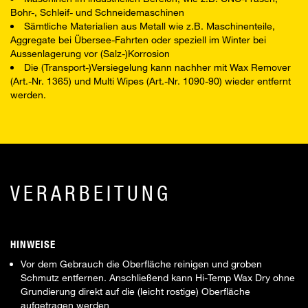
Bohr-, Schleif- und Schneidemaschinen
Sämtliche Materialien aus Metall wie z.B. Maschinenteile,
Aggregate bei Übersee-Fahrten oder speziell im Winter bei
Aussenlagerung vor (Salz-)Korrosion
Die (Transport-)Versiegelung kann nachher mit Wax Remover
(Art.-Nr. 1365) und Multi Wipes (Art.-Nr. 1090-90) wieder entfernt
werden.
VERARBEITUNG
HINWEISE
Vor dem Gebrauch die Oberfläche reinigen und groben
Schmutz entfernen. Anschließend kann Hi-Temp Wax Dry ohne
Grundierung direkt auf die (leicht rostige) Oberfläche
aufgetragen werden