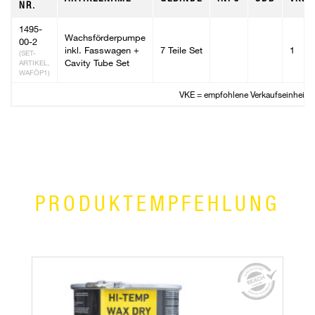
NR.
1495-
Wachsförderpumpe
00-2
inkl. Fasswagen +
7 Teile Set
1
(SET-
Cavity Tube Set
ARTIKEL,
WAFÖP1)
VKE = empfohlene Verkaufseinheit
PRODUKTEMPFEHLUNG