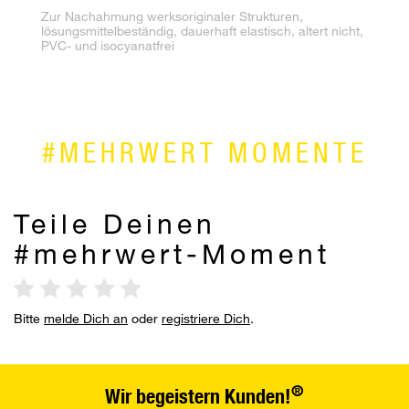
Zur Nachahmung werksoriginaler Strukturen,
Sp
lösungsmittelbeständig, dauerhaft elastisch, altert nicht,
Pi
PVC- und isocyanatfrei
vo
H
#MEHRWERT MOMENTE
Teile Deinen
#mehrwert-Moment
Bitte
melde Dich an
oder
registriere Dich
.
®
Wir begeistern Kunden!