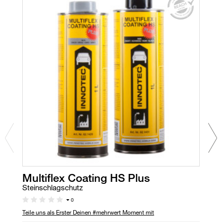
Multiflex Coating HS Plus
C
Steinschlagschutz
Ho
0
Teile uns als Erster Deinen #mehrwert Moment mit
Te