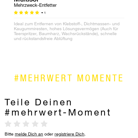
Mehrzweck-Entfetter
Un
1
Te
Ideal zum Entfernen von Klebstoff-, Dichtmassen- und
Kaugummiresten, hohes Lösungsvermögen (Auch für
Ex
Teerspritzer, Baumharz, Wachsrückstände), schnelle
sa
und rückstandsfreie Ablüftung
#MEHRWERT MOMENTE
Teile Deinen
#mehrwert-Moment
Bitte
melde Dich an
oder
registriere Dich
.