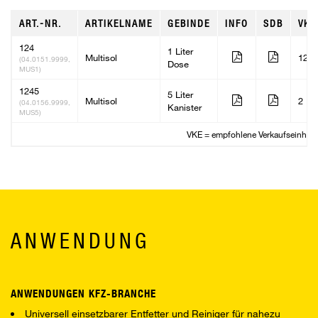
ART.-NR.
ARTIKELNAME
GEBINDE
INFO
SDB
VKE
124
1 Liter
Multisol
12
(04.0151.9999,
Dose
MUS1)
1245
5 Liter
Multisol
2
(04.0156.9999,
Kanister
MUS5)
VKE = empfohlene Verkaufseinheit
ANWENDUNG
ANWENDUNGEN KFZ-BRANCHE
Universell einsetzbarer Entfetter und Reiniger für nahezu