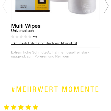
Multi Wipes
M
Universaltuch
P
0
Teile uns als Erster Deinen #mehrwert Moment mit
Te
Extrem hohe Schmutz-Aufnahme, fusselfrei, stark
Ro
saugend, zum Polieren und Reinigen
Üb
#MEHRWERT MOMENTE