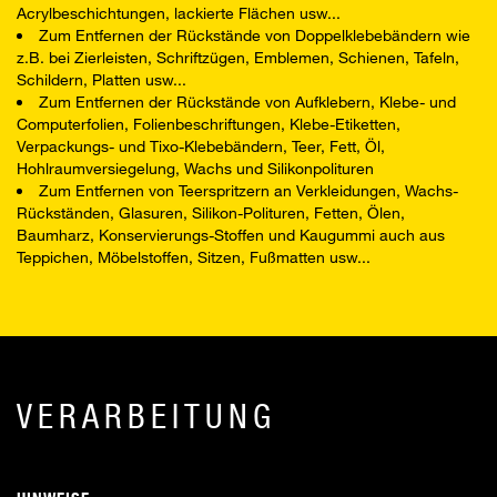
Acrylbeschichtungen, lackierte Flächen usw...
Zum Entfernen der Rückstände von Doppelklebebändern wie
z.B. bei Zierleisten, Schriftzügen, Emblemen, Schienen, Tafeln,
Schildern, Platten usw...
Zum Entfernen der Rückstände von Aufklebern, Klebe- und
Computerfolien, Folienbeschriftungen, Klebe-Etiketten,
Verpackungs- und Tixo-Klebebändern, Teer, Fett, Öl,
Hohlraumversiegelung, Wachs und Silikonpolituren
Zum Entfernen von Teerspritzern an Verkleidungen, Wachs-
Rückständen, Glasuren, Silikon-Polituren, Fetten, Ölen,
Baumharz, Konservierungs-Stoffen und Kaugummi auch aus
Teppichen, Möbelstoffen, Sitzen, Fußmatten usw...
VERARBEITUNG