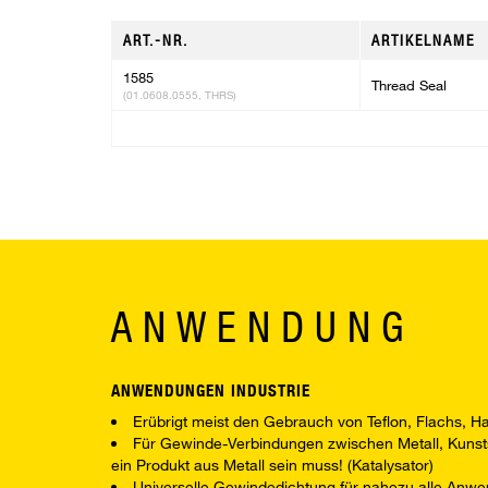
ART.-NR.
ARTIKELNAME
1585
Thread Seal
(01.0608.0555, THRS)
ANWENDUNG
ANWENDUNGEN INDUSTRIE
Erübrigt meist den Gebrauch von Teflon, Flachs, Ha
Für Gewinde-Verbindungen zwischen Metall, Kunsts
ein Produkt aus Metall sein muss! (Katalysator)
Universelle Gewindedichtung für nahezu alle Anw