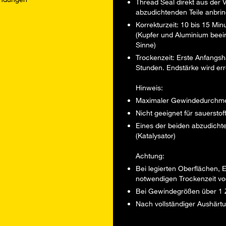
Thread Seal direkt aus der V
abzudichtenden Teile anbri
Korrekturzeit: 10 bis 15 Mi
(Kupfer und Aluminium beein
Sinne)
Trockenzeit: Erste Anfangsh
Stunden. Endstärke wird err
Hinweis:
Maximaler Gewindedurchmes
Nicht geeignet für sauersto
Eines der beiden abzudicht
(Katalysator)
Achtung:
Bei legierten Oberflächen, 
notwendigen Trockenzeit v
Bei Gewindegrößen über 1 Zo
Nach vollständiger Aushärt