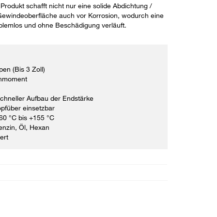
rodukt schafft nicht nur eine solide Abdichtung /
 Gewindeoberfläche auch vor Korrosion, wodurch eine
blemlos und ohne Beschädigung verläuft.
en (Bis 3 Zoll)
ehmoment
schneller Aufbau der Endstärke
opfüber einsetzbar
60 °C bis +155 °C
enzin, Öl, Hexan
ert