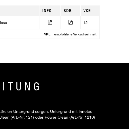
INFO
SDB
VKE
dose
12
VKE = empfohlene Verkaufseinheit
EITUNG
ttfreien Untergrund sorgen. Untergrund mit Innotec
a Clean (Art.-Nr. 121) oder Power Clean (Art.-Nr. 1210)