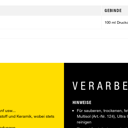
GEBINDE
100 ml Druck
VERARB
HINWEISE
nf usw...
Für sauberen, trockenen, fe
toff und Keramik, wobei stets
Multisol (Art.-Nr. 124), Ultr
reinigen
endungen