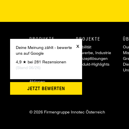
PRODUKTE
PROJEKTE
ÜB
x
Innotec Produkte
Mobilität
Our
Deine Meinung zählt - bewerte
Project System
Gewerbe, Industrie
Mis
uns auf Google
Reparatur Systeme
Konzeptlösungen
Gr
4,9 ★ bei 281 Rezensionen
Werkzeuge &
Produkt-Highlights
Die
(Stand 06/26)
Zubehör
Un
Sonderartikel
Aktionen
Innovationen
JETZT BEWERTEN
©
2026 Firmengruppe Innotec Österreich