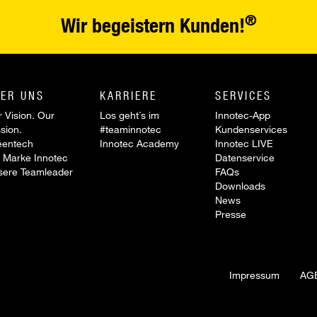
®
Wir begeistern Kunden!
ER UNS
KARRIERE
SERVICES
 Vision. Our
Los geht´s im
Innotec-App
sion.
#teaminnotec
Kundenservices
eentech
Innotec Academy
Innotec LIVE
 Marke Innotec
Datenservice
sere Teamleader
FAQs
Downloads
News
Presse
Impressum
AG