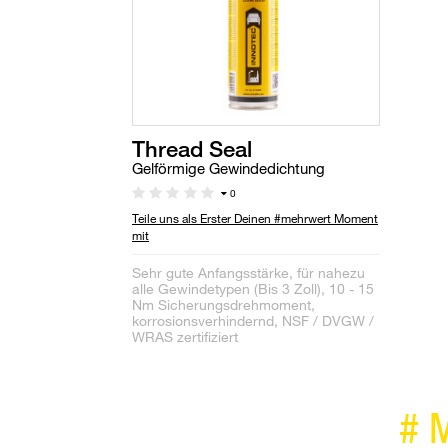
Thread Seal
Gelförmige Gewindedichtung
0
Teile uns als Erster Deinen #mehrwert Moment
mit
Sehr gute Anfangsstärke, für nahezu
alle Gewindetypen (Bis 3 Zoll), 10 - 15
Nm Sicherungsdrehmoment,
korrosionsverhindernd, NSF / DVGW /
WRAS zertifiziert
#