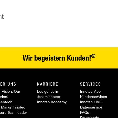
nt
®
Wir begeistern Kunden!
ER UNS
KARRIERE
SERVICES
 Vision. Our
Los geht´s im
Innotec-App
sion.
#teaminnotec
Kundenservices
eentech
Innotec Academy
Innotec LIVE
 Marke Innotec
Datenservice
sere Teamleader
FAQs
Downloads