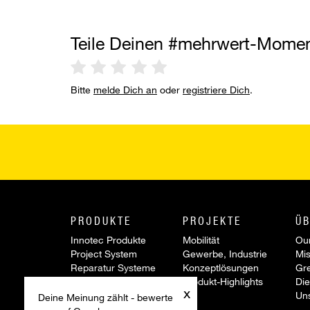
Teile Deinen #mehrwert-Mome
Bitte
melde Dich an
oder
registriere Dich
.
PRODUKTE
PROJEKTE
ÜB
Innotec Produkte
Mobilität
Our
Project System
Gewerbe, Industrie
Mis
Reparatur Systeme
Konzeptlösungen
Gr
Werkzeuge &
Produkt-Highlights
Die
x
Zubehör
Un
Deine Meinung zählt - bewerte
Sonderartikel