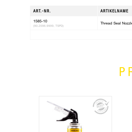
ART.-NR.
ARTIKELNAME
1585-10
Thread Seal Nozzl
(90.2096.9999, TSPD)
P