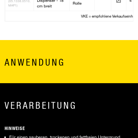
Dispenser - 18
4
(05.1338.0510,
Rolle
MAP1)
cm breit
VKE = empfohlene Verkaufseinheit
ANWENDUNG
VERARBEITUNG
HINWEISE
Für einen sauberen, trockenen und fettfreien Untergrund