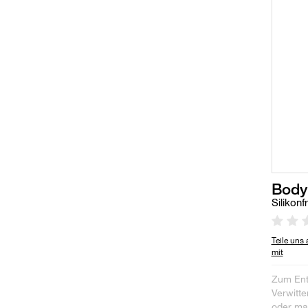
Body
Silikonf
Teile uns
mit
Zum Ent
Verwitt
oder mas