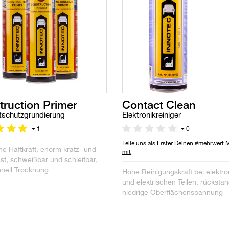
truction Primer
Contact Clean
schutzgrundierung
Elektronikreiniger
1
0
Teile uns als Erster Deinen #mehrwert
e Haftkraft, enorm kratz- und
mit
st, schweißbar und schleifbar,
hnell Trocknung
Hohe Reinigungskraft bei elektr
und elektrischen Teilen, rückstan
niedrige Oberflächenspannung