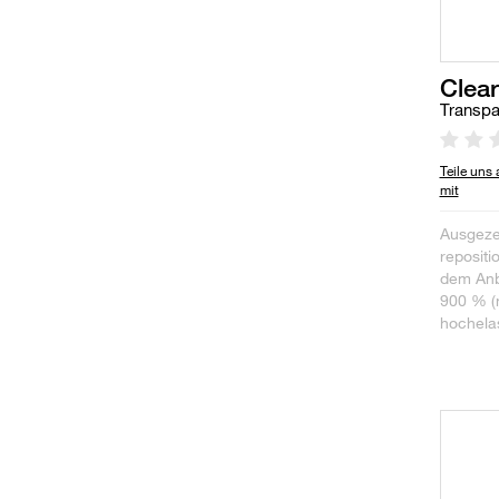
Clea
Transpa
Teile uns
mit
Ausgeze
repositi
dem Anb
900 % (
hochelas