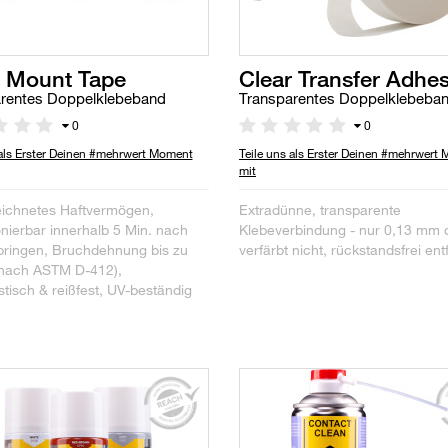
r Mount Tape
Clear Transfer Adhes
rentes Doppelklebeband
Transparentes Doppelklebeba
0
0
 als Erster Deinen #mehrwert Moment
Teile uns als Erster Deinen #mehrwert
mit
ichnetes Haftvermögen,
Extradünne, transparente
onierbar innerhalb 5 Min. nach
Klebeverbindung - nur 0,13 mm d
ringen, Bruchdehnung bis zu
verfärbt nicht, rückstandsfrei ent
nach ASTM D-412),
tisch & reißfest, UV-beständig