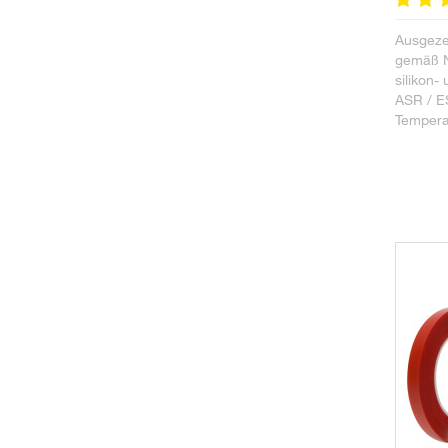
Ausgezei
gemäß NL
silikon- 
ASR / E
Tempera