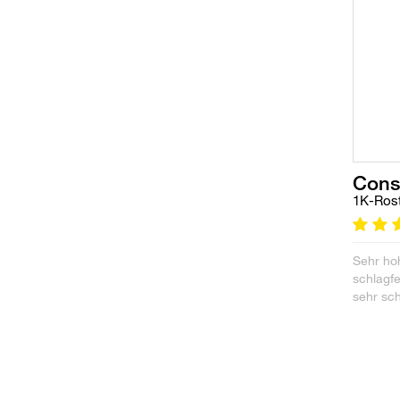
Cons
1K-Rost
Sehr hoh
schlagfe
sehr sc