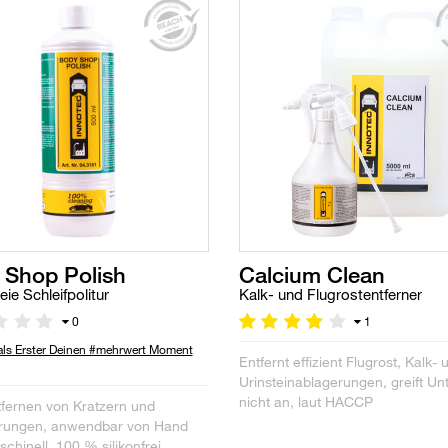
 Shop Polish
Calcium Clean
reie Schleifpolitur
Kalk- und Flugrostentferner
0
1
 als Erster Deinen #mehrwert Moment
Entfernt effizient Flugrost, Kalk- 
Urinsteinablagerungen, greift Un
nicht an, laut HACCP
fernen von Kratzern und
erungen, anwendbar von Hand
chinell, 100 % silikonfrei,