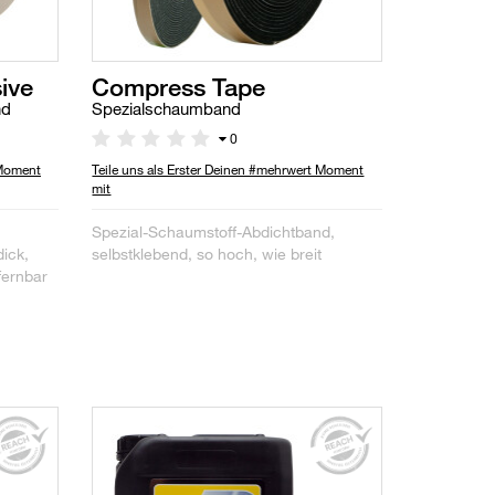
ive
Compress Tape
nd
Spezialschaumband
0
 Moment
Teile uns als Erster Deinen #mehrwert Moment
mit
Spezial-Schaumstoff-Abdichtband,
ick,
selbstklebend, so hoch, wie breit
fernbar