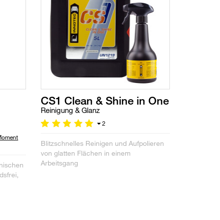
CS1 Clean & Shine in One
Reinigung & Glanz
2
 Moment
Blitzschnelles Reinigen und Aufpolieren
von glatten Flächen in einem
Arbeitsgang
onischen
dsfrei,