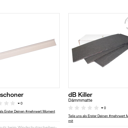
schoner
dB Killer
Dämmmatte
0
0
 als Erster Deinen #mehrwert Moment
Teile uns als Erster Deinen #mehrwert
mit
utz beim Windschutzscheiben-