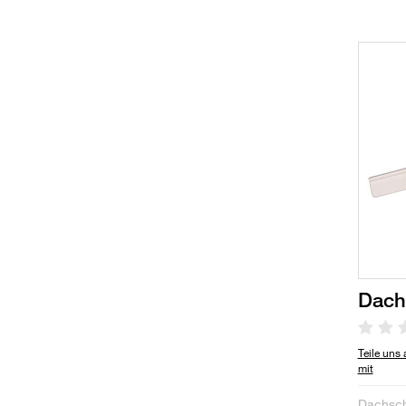
Dach
Teile uns
mit
Dachsch