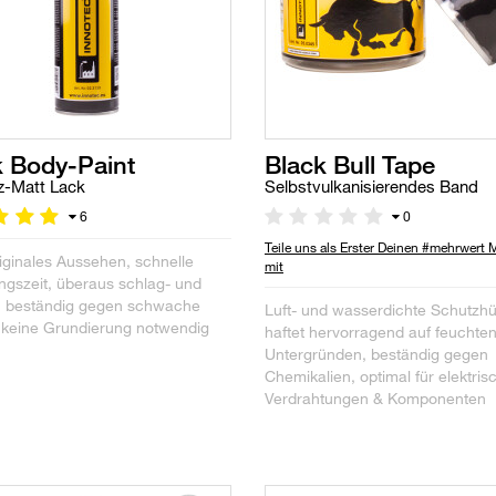
k Body-Paint
Black Bull Tape
z-Matt Lack
Selbstvulkanisierendes Band
6
0
Teile uns als Erster Deinen #mehrwert
iginales Aussehen, schnelle
mit
ngszeit, überaus schlag- und
t, beständig gegen schwache
Luft- und wasserdichte Schutzhül
 keine Grundierung notwendig
haftet hervorragend auf feuchte
Untergründen, beständig gegen
Chemikalien, optimal für elektris
Verdrahtungen & Komponenten