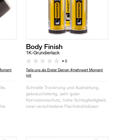
Body Finish
1K-Grundierlack
0
 Moment
Teile uns als Erster Deinen #mehrwert Moment
mit
le,
Schnelle Trocknung und Aushärtung,
n
gebrauchsfertig, sehr guter
Korrosionsschutz, hohe Schlagfestigkeit,
che
zwei verschiedene Flachstrahldüsen