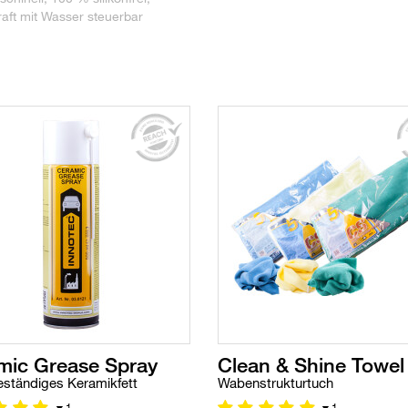
raft mit Wasser steuerbar
mic Grease Spray
Clean & Shine Towel
ständiges Keramikfett
Wabenstrukturtuch
1
1