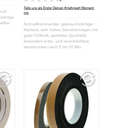
Teile uns als Erster Deinen #mehrwert Moment
voll
mit
nzählige
elfrei
Schnelltrocknender, gebrauchsfertiger
Klarlack, sehr hohes Standvermögen mit
guter Füllkraft, perfektes Sprühbild,
besonders kratz- und verschleißfest,
staubtrocken nach 5 bis 10 Min.