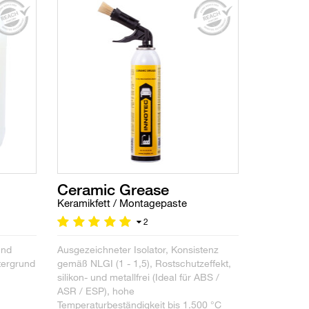
Ceramic Grease
Keramikfett / Montagepaste
2
und
Ausgezeichneter Isolator, Konsistenz
tergrund
gemäß NLGI (1 - 1,5), Rostschutzeffekt,
silikon- und metallfrei (Ideal für ABS /
ASR / ESP), hohe
Temperaturbeständigkeit bis 1.500 °C