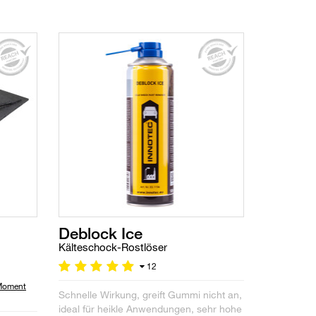
Deblock Ice
Kälteschock-Rostlöser
12
 Moment
Schnelle Wirkung, greift Gummi nicht an,
ideal für heikle Anwendungen, sehr hohe