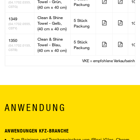
Towel - Grün,
10
(04.1702.0355,
Packung
CSTG)
(40 cm x 40 cm)
Clean & Shine
1349
5 Stück
Towel - Gelb,
10
(04.1702.0555,
Packung
CSTY)
(40 cm x 40 cm)
Clean & Shine
1350
5 Stück
Towel - Blau,
10
(04.1702.0155,
Packung
CSTB)
(40 cm x 40 cm)
VKE = empfohlene Verkaufseinheit
ANWENDUNG
ANWENDUNGEN KFZ-BRANCHE
Zum Reinigen und Trockenwischen von (Plexi-)Glas, Chrom,