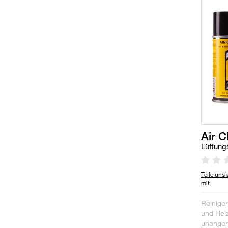
Air 
Lüftung
Teile uns
mit
Reiniger
und Heiz
unange