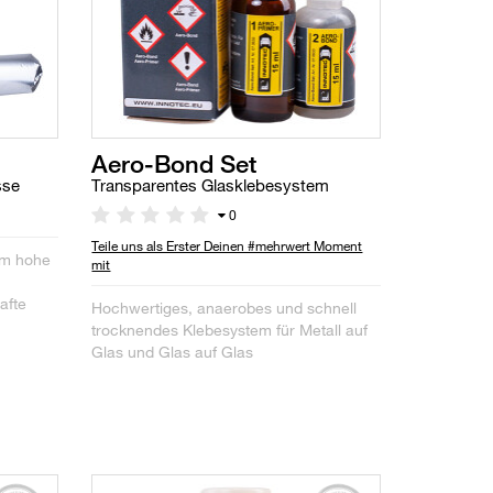
Aero-Bond Set
sse
Transparentes Glasklebesystem
0
Teile uns als Erster Deinen #mehrwert Moment
em hohe
mit
afte
Hochwertiges, anaerobes und schnell
trocknendes Klebesystem für Metall auf
Glas und Glas auf Glas