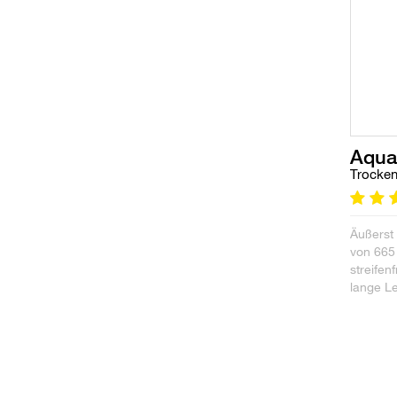
Aqua
Trocken
Äußerst
von 665
streifen
lange Le