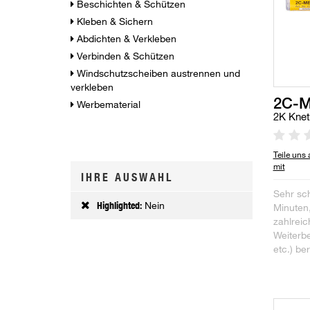
Beschichten & Schützen
Kleben & Sichern
Abdichten & Verkleben
Verbinden & Schützen
Windschutzscheiben austrennen und
verkleben
2C-M
Werbematerial
2K Kne
Teile uns
mit
IHRE AUSWAHL
Sehr sc
Highlighted:
Nein
Minuten
zahlreic
Weiterbe
etc.) be