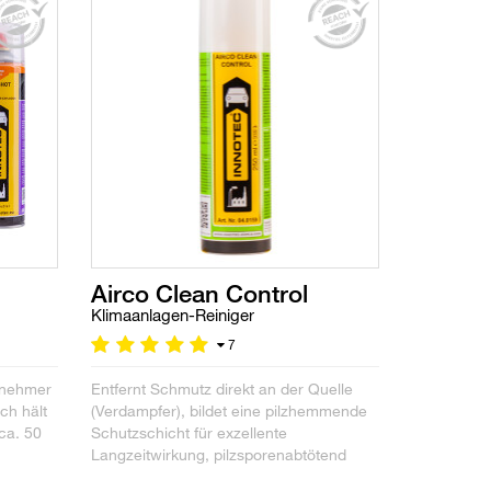
Airco Clean Control
Klimaanlagen-Reiniger
7
enehmer
Entfernt Schmutz direkt an der Quelle
ch hält
(Verdampfer), bildet eine pilzhemmende
ca. 50
Schutzschicht für exzellente
Langzeitwirkung, pilzsporenabtötend