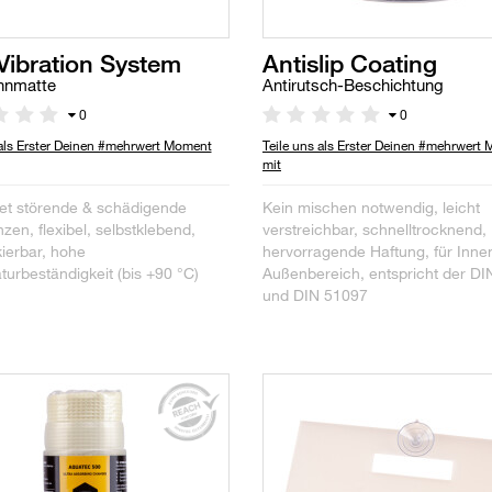
Vibration System
Antislip Coating
hnmatte
Antirutsch-Beschichtung
0
0
 als Erster Deinen #mehrwert Moment
Teile uns als Erster Deinen #mehrwert
mit
et störende & schädigende
Kein mischen notwendig, leicht
en, flexibel, selbstklebend,
verstreichbar, schnelltrocknend,
ierbar, hohe
hervorragende Haftung, für Inne
urbeständigkeit (bis +90 °C)
Außenbereich, entspricht der D
und DIN 51097