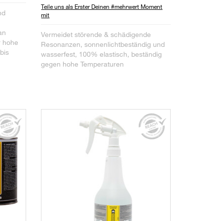
Teile uns als Erster Deinen #mehrwert Moment
nd
mit
an
Vermeidet störende & schädigende
r hohe
Resonanzen, sonnenlichtbeständig und
bis
wasserfest, 100% elastisch, beständig
gegen hohe Temperaturen