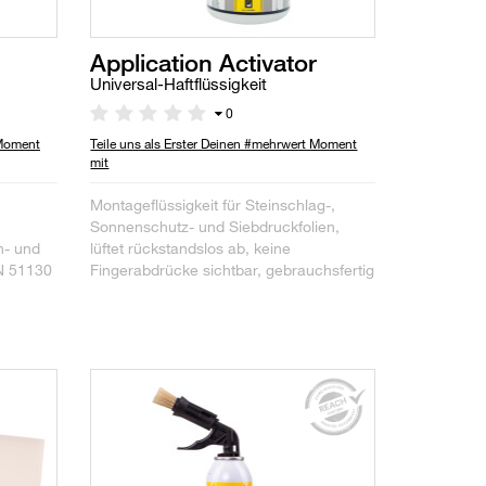
Application Activator
Universal-Haftflüssigkeit
0
 Moment
Teile uns als Erster Deinen #mehrwert Moment
mit
Montageflüssigkeit für Steinschlag-,
Sonnenschutz- und Siebdruckfolien,
n- und
lüftet rückstandslos ab, keine
IN 51130
Fingerabdrücke sichtbar, gebrauchsfertig