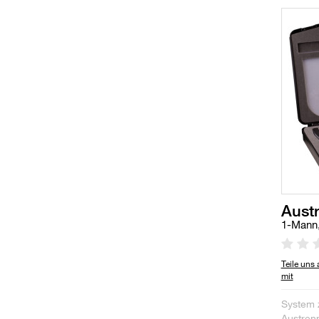
Aust
1-Mann,
Teile uns
mit
System 
Austren