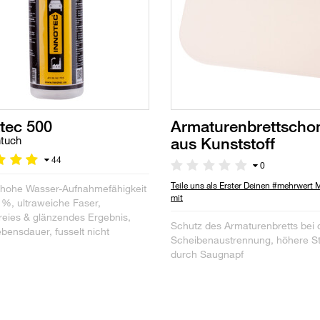
tec 500
Armaturenbrettscho
aus Kunststoff
tuch
44
0
Teile uns als Erster Deinen #mehrwert
 hohe Wasser-Aufnahmefähigkeit
mit
 %, ultraweiche Faser,
freies & glänzendes Ergebnis,
Schutz des Armaturenbretts bei 
bensdauer, fusselt nicht
Scheibenaustrennung, höhere Sta
durch Saugnapf