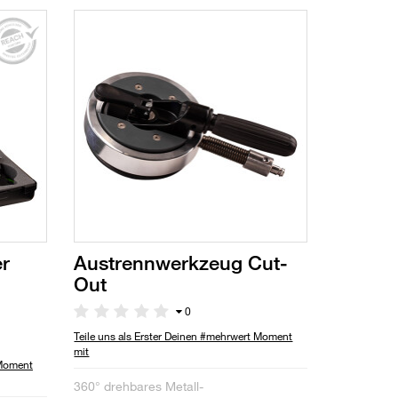
r
Austrennwerkzeug Cut-
Out
0
Teile uns als Erster Deinen #mehrwert Moment
mit
 Moment
360° drehbares Metall-