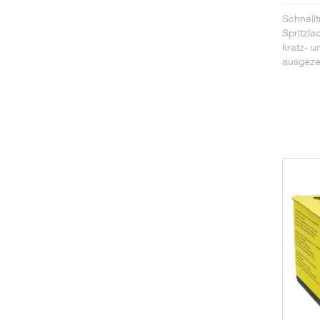
Schnellt
Spritzla
kratz- u
ausgeze