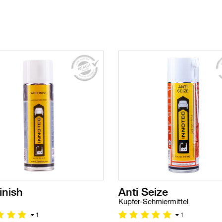
inish
Anti Seize
Kupfer-Schmiermittel
1
1