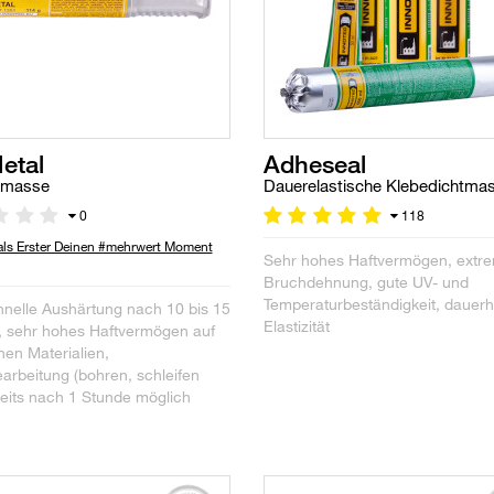
etal
Adheseal
tmasse
Dauerelastische Klebedichtma
0
118
 als Erster Deinen #mehrwert Moment
Sehr hohes Haftvermögen, extr
Bruchdehnung, gute UV- und
Temperaturbeständigkeit, dauerh
hnelle Aushärtung nach 10 bis 15
Elastizität
, sehr hohes Haftvermögen auf
hen Materialien,
arbeitung (bohren, schleifen
reits nach 1 Stunde möglich