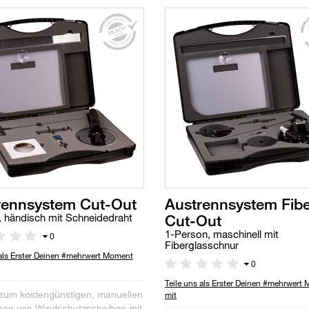
rennsystem Cut-Out
Austrennsystem Fibe
Cut-Out
 händisch mit Schneidedraht
1-Person, maschinell mit
0
Fiberglasschnur
 als Erster Deinen #mehrwert Moment
0
Teile uns als Erster Deinen #mehrwert
zum kostengünstigen, manuellen
mit
nen von Windschutzscheiben mit