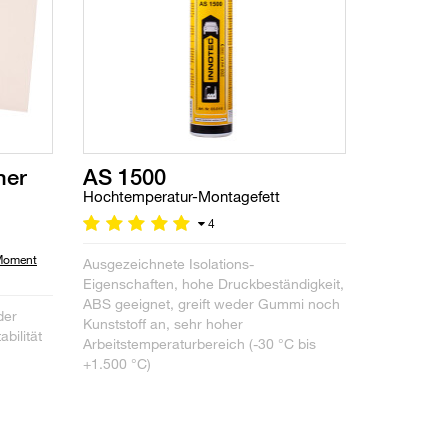
ner
AS 1500
Hochtemperatur-Montagefett
4
 Moment
Ausgezeichnete Isolations-
Eigenschaften, hohe Druckbeständigkeit,
ABS geeignet, greift weder Gummi noch
der
Kunststoff an, sehr hoher
bilität
Arbeitstemperaturbereich (-30 °C bis
+1.500 °C)