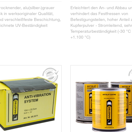
rocknender, alu(silber-)grauer
Erleichtert den An- und Abbau u
ck in werksoriginaler Qualität,
verhindert das Festfressen von
nd verschleißfeste Beschichtung,
Befestigungsteilen, hoher Anteil 
ichnete UV-Beständigkeit
Kupferpulver - Stromleitend, seh
Temperaturbeständigkeit (-30 °C 
+1.100 °C)