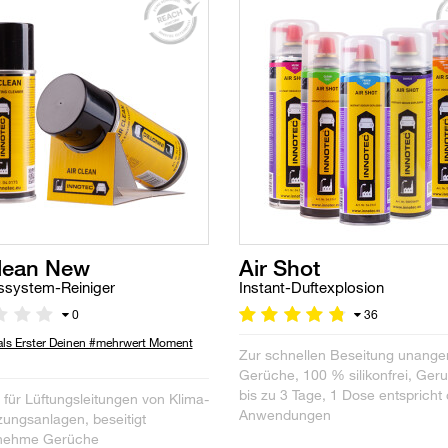
Clean New
Air Shot
ssystem-Reiniger
Instant-Duftexplosion
0
36
 als Erster Deinen #mehrwert Moment
Zur schnellen Beseitung unang
Gerüche, 100 % silikonfrei, Geru
bis zu 3 Tage, 1 Dose entspricht 
 für Lüftungsleitungen von Klima-
Anwendungen
ungsanlagen, beseitigt
nehme Gerüche