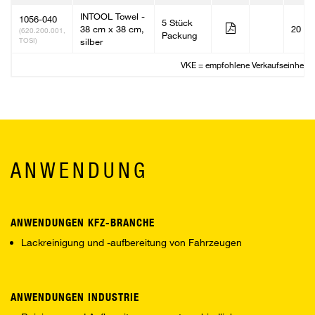
INTOOL Towel -
1056-040
5 Stück
38 cm x 38 cm,
20
(620.200.001,
Packung
TOSI)
silber
VKE = empfohlene Verkaufseinheit
ANWENDUNG
ANWENDUNGEN KFZ-BRANCHE
Lackreinigung und -aufbereitung von Fahrzeugen
ANWENDUNGEN INDUSTRIE