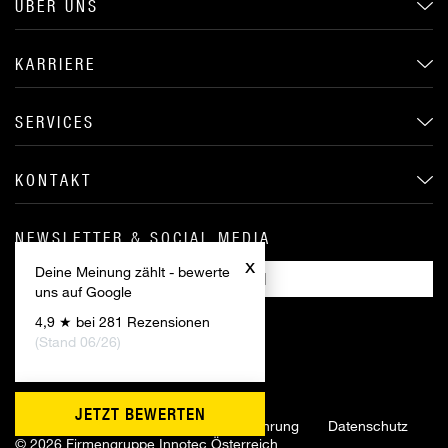
ÜBER UNS
KARRIERE
SERVICES
KONTAKT
NEWSLETTER & SOCIAL MEDIA
x
Deine Meinung zählt - bewerte
ANMELDEN
uns auf Google
4,9 ★ bei 281 Rezensionen
(Stand 06/26)
JETZT BEWERTEN
Impressum
AGB
Widerrufsbelehrung
Datenschutz
©
2026 Firmengruppe Innotec Österreich