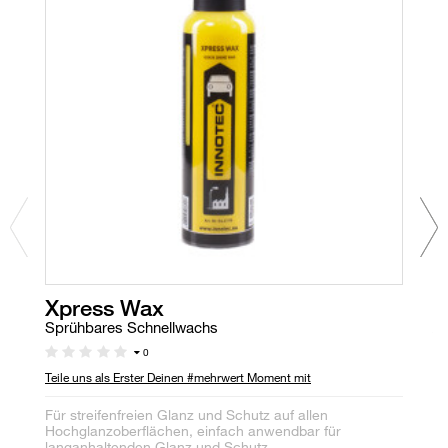
Xpress Wax
X
Sprühbares Schnellwachs
Au
0
Teile uns als Erster Deinen #mehrwert Moment mit
Te
Für streifenfreien Glanz und Schutz auf allen
Re
Hochglanzoberflächen, einfach anwendbar für
Ar
langanhaltenden Glanz und Schutz
sc