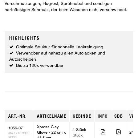
Verschmutzungen, Flugrost, Sprühnebel und sonstigen
hartnäckigen Schmutz, der beim Waschen nicht verschwindet.
HIGHLIGHTS
Optimale Struktur für schnelle Lackreinigung
Verwendbar auf nahezu allen Autolacken und
Autoscheiben
Bis zu 120x verwendbar
ART.-NR.
ARTIKELNAME
GEBINDE
INFO
SDB
VKE
Xpress Clay
1056-07
1 Stück
Glove - 22 cm x
24
(04.1712.9999,
Stück
XPCG)
14,5 cm