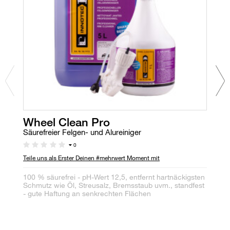
Wheel Clean Pro
C
Säurefreier Felgen- und Alureiniger
Wa
0
Teile uns als Erster Deinen #mehrwert Moment mit
80
Le
100 % säurefrei - pH-Wert 12,5, entfernt hartnäckigsten
fu
Schmutz wie Öl, Streusalz, Bremsstaub uvm., standfest
- gute Haftung an senkrechten Flächen