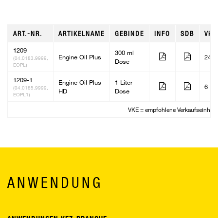
ART.-NR.
ARTIKELNAME
GEBINDE
INFO
SDB
VKE
1209
300 ml
Engine Oil Plus
24
(04.0183.9999,
Dose
EOPL)
1209-1
Engine Oil Plus
1 Liter
6
(04.0185.9999,
HD
Dose
EOPL1)
VKE = empfohlene Verkaufseinheit
ANWENDUNG