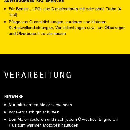
ANWENDUNGEN KFZ-BRANCHE
Für Benzin-, LPG- und Dieselmotoren mit oder ohne Turbo (4-
Takt)
Pflege von Gummidichtungen, vorderen und hinteren
Kurbelwellendichtungen, Ventildichtungen usw., um Ölleckagen
und Ölverbrauch zu vermeiden
VERARBEITUNG
HINWEISE
Nur mit warmen Motor verwenden
Vor Gebrauch gut schütteln
Den Motor abstellen und nach jedem Ölwechsel Engine Oil
Plus zum warmen Motoröl hinzufügen