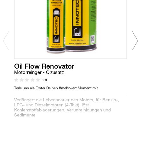
Oil Flow Renovator
D
Motorreinger - Ölzusatz
Di
0
Teile uns als Erster Deinen #mehrwert Moment mit
Di
Ru
Verlängert die Lebensdauer des Motors, für Benzin-,
we
LPG- und Dieselmotoren (4-Takt), löst
Do
Kohlenstoffablagerungen, Verunreinigungen und
Sedimente