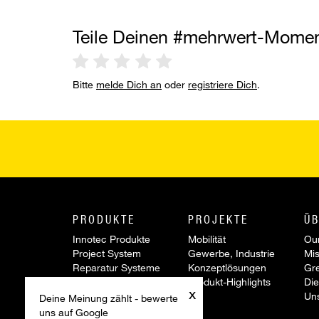
Teile Deinen #mehrwert-Mome
Bitte
melde Dich an
oder
registriere Dich
.
PRODUKTE
PROJEKTE
ÜB
Innotec Produkte
Mobilität
Our
Project System
Gewerbe, Industrie
Mis
Reparatur Systeme
Konzeptlösungen
Gr
Werkzeuge &
Produkt-Highlights
Die
x
Zubehör
Un
Deine Meinung zählt - bewerte
Sonderartikel
uns auf Google