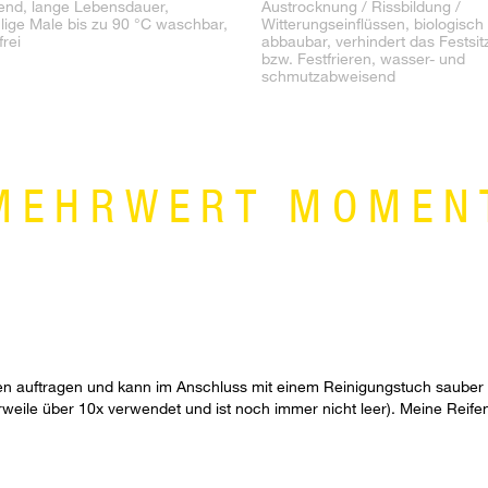
gend, lange Lebensdauer,
Austrocknung / Rissbildung /
lige Male bis zu 90 °C waschbar,
Witterungseinflüssen, biologisch
frei
abbaubar, verhindert das Festsit
bzw. Festfrieren, wasser- und
schmutzabweisend
MEHRWERT MOMEN
fen auftragen und kann im Anschluss mit einem Reinigungstuch sauber
lerweile über 10x verwendet und ist noch immer nicht leer). Meine Rei