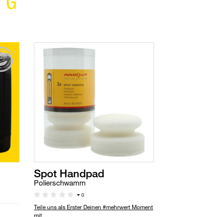
NG
Spot Handpad
Polierschwamm
0
Teile uns als Erster Deinen #mehrwert Moment
mit