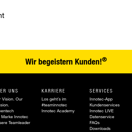
nt
®
Wir begeistern Kunden!
ER UNS
KARRIERE
SERVICES
 Vision. Our
Los geht´s im
Innotec-App
sion.
#teaminnotec
Kundenservices
eentech
Innotec Academy
Innotec LIVE
 Marke Innotec
Datenservice
sere Teamleader
FAQs
Downloads