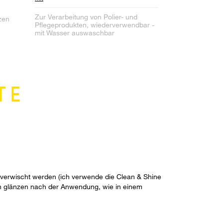
Zur Verarbeitung von Polier- und
zen
Pflegeprodukten, wiederverwendbar -
mit Wasser auswaschbar
TE
 verwischt werden (ich verwende die Clean & Shine
fen glänzen nach der Anwendung, wie in einem