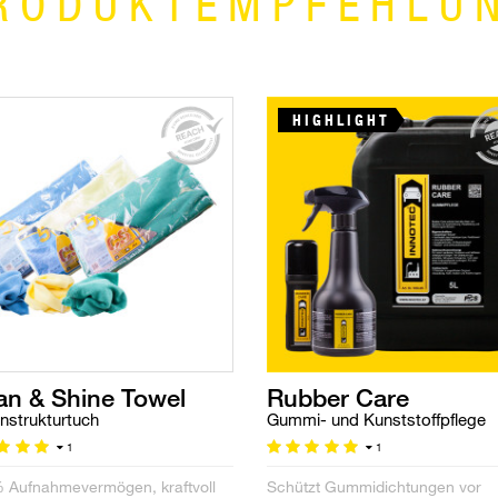
RODUKTEMPFEHLU
HIGHLIGHT
an & Shine Towel
Rubber Care
strukturtuch
Gummi- und Kunststoffpflege
1
1
 Aufnahmevermögen, kraftvoll
Schützt Gummidichtungen vor