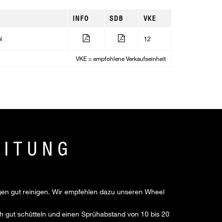
INFO
SDB
VKE
l
12
VKE = empfohlene Verkaufseinheit
EITUNG
gen gut reinigen. Wir empfehlen dazu unseren Wheel
 gut schütteln und einen Sprühabstand von 10 bis 20