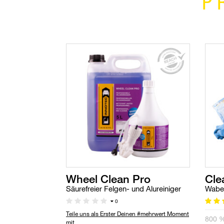
P
Wheel Clean Pro
Cle
Säurefreier Felgen- und Alureiniger
Waben
0
Teile uns als Erster Deinen #mehrwert Moment
800 %
mit