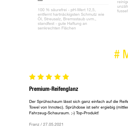
reini
unzäh
100 % säurefrei - pH-Wert 12,5,
fussel
entfernt hartnäckigsten Schmutz wie
Öl, Streusalz, Bremsstaub uvm.,
standfest - gute Haftung an
senkrechten Flächen
#
Premium-Reifenglanz
Der Sprühschaum lässt sich ganz einfach auf die Rei
Towel von Innotec). Sprühdose ist sehr ergiebig (mitt
Fahrzeug-Schauraum. ;-) Top-Produkt!
Franz / 27.05.2021