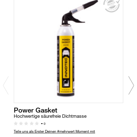
Power Gasket
A
Hochwertige säurefreie Dichtmasse
H
0
Teile uns als Erster Deinen #mehrwert Moment mit
Au