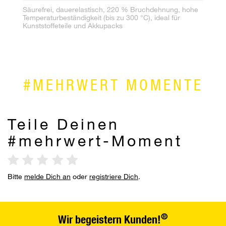
Dr
Säurefrei, dauerelastisch, 220 % Bruchdehnung, hohe
no
Temperaturbeständigkeit (bis zu 300 °C), ideal für
Ar
Kunststoffeteile und Akkupacks
#MEHRWERT MOMENTE
Teile Deinen
#mehrwert-Moment
Bitte
melde Dich an
oder
registriere Dich
.
®
Wir begeistern Kunden!