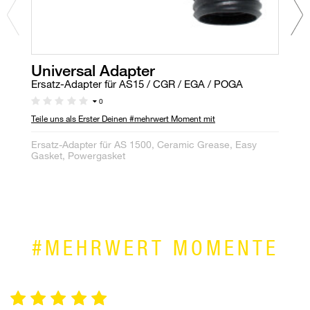
Universal Adapter
P
Ersatz-Adapter für AS15 / CGR / EGA / POGA
Ho
0
Teile uns als Erster Deinen #mehrwert Moment mit
Te
Ersatz-Adapter für AS 1500, Ceramic Grease, Easy
Ho
Gasket, Powergasket
sc
#MEHRWERT MOMENTE