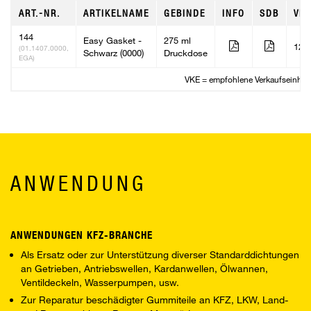
ART.-NR.
ARTIKELNAME
GEBINDE
INFO
SDB
VKE
144
Easy Gasket -
275 ml
12
(01.1407.0000,
Schwarz (0000)
Druckdose
EGA)
VKE = empfohlene Verkaufseinheit
ANWENDUNG
ANWENDUNGEN KFZ-BRANCHE
Als Ersatz oder zur Unterstützung diverser Standarddichtungen
an Getrieben, Antriebswellen, Kardanwellen, Ölwannen,
Ventildeckeln, Wasserpumpen, usw.
Zur Reparatur beschädigter Gummiteile an KFZ, LKW, Land-