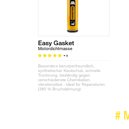
Easy Gasket
Motordichtmasse
8
Besonders benutzerfreundlich,
synthetischer Kautschuk, schnelle
Trocknung, beständig gegen
verschiedenste Chemikalien,
vibrationsfest - ideal für Reparaturen
(380 % Bruchdehnung)
#