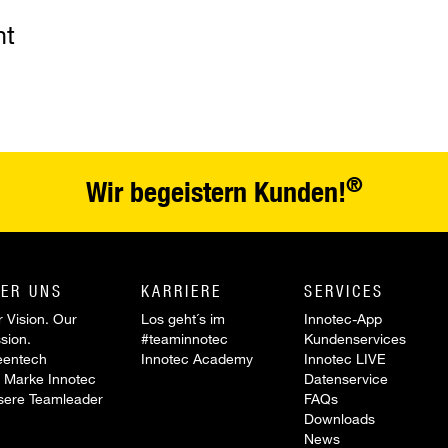
nt
®
Wir begeistern Kunden!
ER UNS
KARRIERE
SERVICES
 Vision. Our
Los geht´s im
Innotec-App
sion.
#teaminnotec
Kundenservices
eentech
Innotec Academy
Innotec LIVE
 Marke Innotec
Datenservice
sere Teamleader
FAQs
Downloads
News