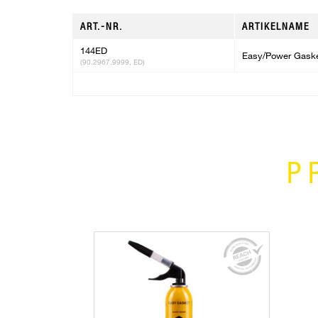
ART.-NR.
ARTIKELNAME
144ED
Easy/Power Gaske
(90.2967.9999, ED)
P