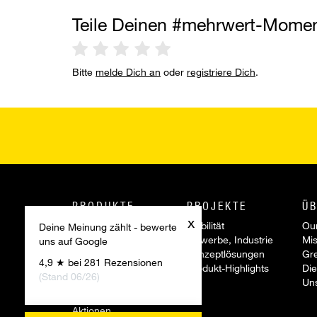
Teile Deinen #mehrwert-Mome
Bitte
melde Dich an
oder
registriere Dich
.
PRODUKTE
PROJEKTE
ÜB
x
Innotec Produkte
Mobilität
Our
Deine Meinung zählt - bewerte
Project System
Gewerbe, Industrie
Mis
uns auf Google
Reparatur Systeme
Konzeptlösungen
Gr
4,9 ★ bei 281 Rezensionen
Werkzeuge &
Produkt-Highlights
Die
(Stand 06/26)
Zubehör
Un
Sonderartikel
Aktionen