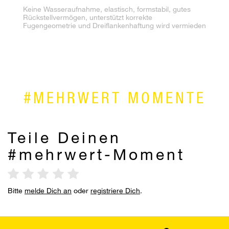
Keine Wasseraufnahme, elastisch, formstabil, gutes
Er
Rückstellvermögen, unterstützt korrekte
st
Fugengeometrie und Dreiflankenhaftung wird vermieden
Br
Pr
#MEHRWERT MOMENTE
Teile Deinen
#mehrwert-Moment
Bitte
melde Dich an
oder
registriere Dich
.