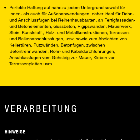
Perfekte Haftung auf nahezu jedem Untergrund sowohl für
Innen- als auch für Außenanwendungen, daher ideal für Dehn-
und Anschlussfugen bei Reihenhausbauten, an Fertigfassaden-
und Betonelementen, Gussbeton, Rigipswänden, Mauerwerk,
Stein, Kunststoff-, Holz- und Metallkonstruktionen, Terrassen-
und Balkonanschlussfugen, usw. sowie zum Abdichten von
Kellertüren, Putzwänden, Betonfugen, zwischen
Betontrennwänden, Rohr- und Kabeldurchführungen,
Anschlussfugen vom Gehsteig zur Mauer, Kleben von
Terrassenplatten uvm.
VERARBEITUNG
HINWEISE