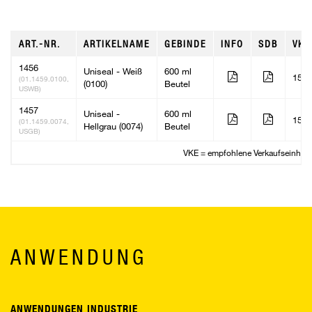
ART.-NR.
ARTIKELNAME
GEBINDE
INFO
SDB
VKE
1456
Uniseal - Weiß
600 ml
15
(01.1459.0100,
(0100)
Beutel
USWB)
1457
Uniseal -
600 ml
15
(01.1459.0074,
Hellgrau (0074)
Beutel
USGB)
VKE = empfohlene Verkaufseinheit
ANWENDUNG
ANWENDUNGEN INDUSTRIE