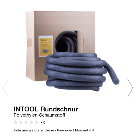
INTOOL Rundschnur
M
Polyethylen-Schaumstoff
Be
0
Teile uns als Erster Deinen #mehrwert Moment mit
Te