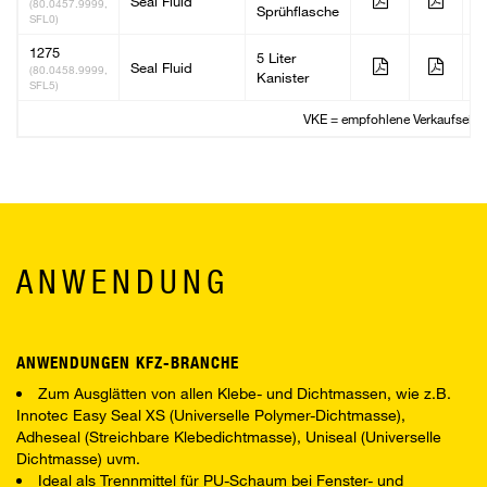
Seal Fluid
1
(80.0457.9999,
Sprühflasche
SFL0)
1275
5 Liter
Seal Fluid
2
(80.0458.9999,
Kanister
SFL5)
VKE = empfohlene Verkaufseinh
ANWENDUNG
ANWENDUNGEN KFZ-BRANCHE
Zum Ausglätten von allen Klebe- und Dichtmassen, wie z.B.
Innotec Easy Seal XS (Universelle Polymer-Dichtmasse),
Adheseal (Streichbare Klebedichtmasse), Uniseal (Universelle
Dichtmasse) uvm.
Ideal als Trennmittel für PU-Schaum bei Fenster- und