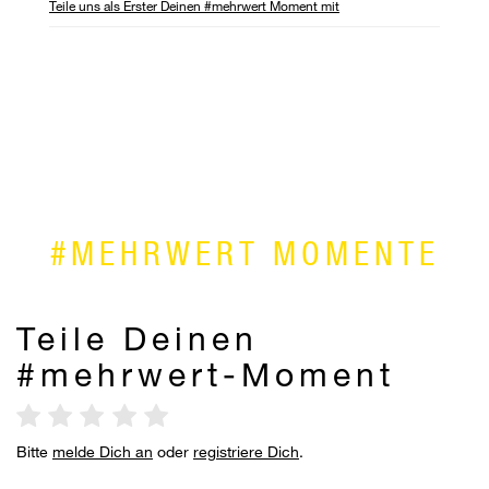
Teile uns als Erster Deinen #mehrwert Moment mit
Te
Ho
Ma
Dr
#MEHRWERT MOMENTE
Teile Deinen
#mehrwert-Moment
Bitte
melde Dich an
oder
registriere Dich
.