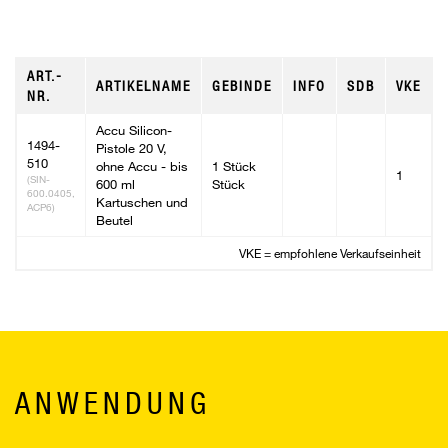
ART.-
ARTIKELNAME
GEBINDE
INFO
SDB
VKE
NR.
Accu Silicon-
1494-
Pistole 20 V,
510
ohne Accu - bis
1 Stück
1
(SIN-
600 ml
Stück
600.0405,
Kartuschen und
ACP6)
Beutel
VKE = empfohlene Verkaufseinheit
ANWENDUNG