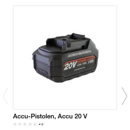
Accu-Pistolen, Accu 20 V
A
T
0
Ak