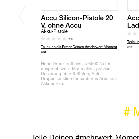
Accu Silicon-Pistole 20
Acc
V, ohne Accu
Lad
Akku-Pistole
0
Teile 
Teile uns als Erster Deinen #mehrwert Moment
mit
mit
Hohe Druckkraft (bis zu 6500 N) für
anspruchsvolle Materialien, präzise
Dosierung über 6 Stufen, Anti-
Druppelfunktion für sauberes Arbeiten,
Akkubetrieb
#
Teile Deinen #mehrwert-Mome