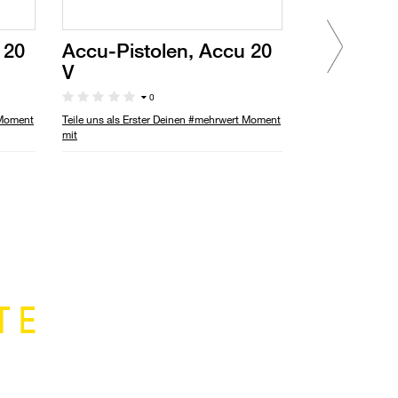
 20
Accu-Pistolen, Accu 20
Accu-Pist
V
Ladegerä
0
 Moment
Teile uns als Erster Deinen #mehrwert Moment
Teile uns als Ers
mit
mit
TE