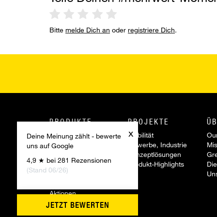
Bitte
melde Dich an
oder
registriere Dich
.
PRODUKTE
PROJEKTE
ÜB
x
Innotec Produkte
Mobilität
Our
Deine Meinung zählt - bewerte
Project System
Gewerbe, Industrie
Mis
uns auf Google
Reparatur Systeme
Konzeptlösungen
Gr
4,9 ★ bei 281 Rezensionen
Werkzeuge &
Produkt-Highlights
Die
(Stand 06/26)
Zubehör
Un
Sonderartikel
Aktionen
Innovationen
JETZT BEWERTEN