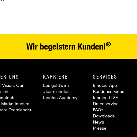
®
Wir begeistern Kunden!
ER UNS
KARRIERE
SERVICES
 Vision. Our
Los geht´s im
Innotec-App
sion.
#teaminnotec
Kundenservices
eentech
Innotec Academy
Innotec LIVE
 Marke Innotec
Datenservice
sere Teamleader
FAQs
Downloads
News
Presse