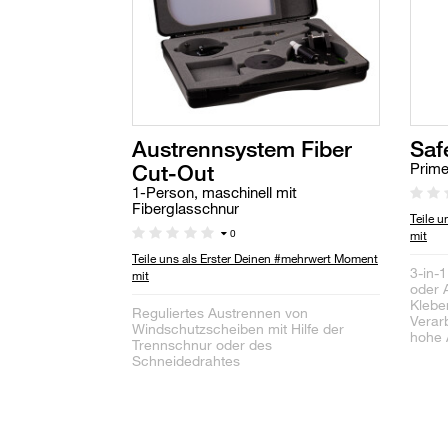
Austrennsystem Fiber
Saf
Cut-Out
Prime
1-Person, maschinell mit
Fiberglasschnur
Teile 
0
mit
Teile uns als Erster Deinen #mehrwert Moment
3-in-
mit
oder A
Kleber
Reguliertes Austrennen von
Verar
Windschutzscheiben mit Hilfe der
hohe 
Trennschnur oder des
Schneidedrahtes