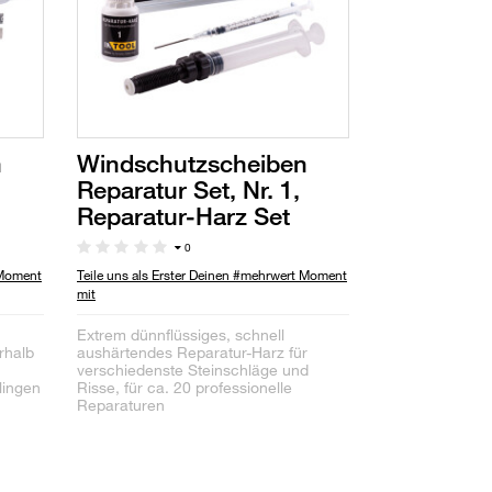
n
Windschutzscheiben
Reparatur Set, Nr. 1,
Reparatur-Harz Set
0
 Moment
Teile uns als Erster Deinen #mehrwert Moment
mit
Extrem dünnflüssiges, schnell
rhalb
aushärtendes Reparatur-Harz für
verschiedenste Steinschläge und
lingen
Risse, für ca. 20 professionelle
Reparaturen