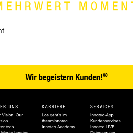
MEHRWERT MOMEN
nt
®
Wir begeistern Kunden!
ER UNS
KARRIERE
SERVICES
 Vision. Our
Los geht´s im
Innotec-App
sion.
#teaminnotec
Kundenservices
eentech
Innotec Academy
Innotec LIVE
 Marke Innotec
Datenservice