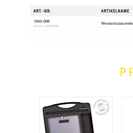
ART.-NR.
ARTIKELNAME
1943-006
Windschutzscheibe
(K4214, WSRSSPI)
P