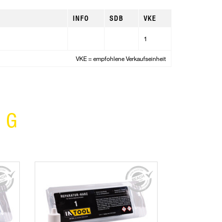
INFO
SDB
VKE
1
VKE = empfohlene Verkaufseinheit
NG