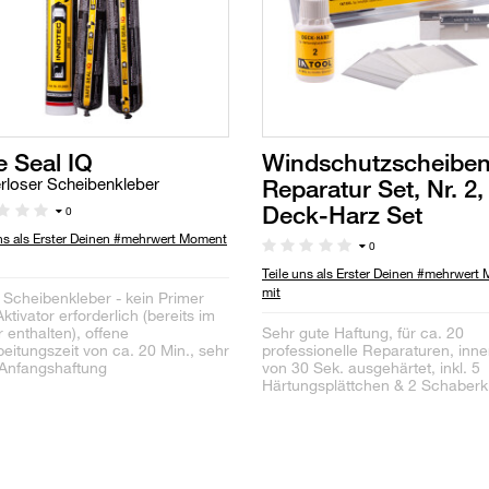
e Seal IQ
Windschutzscheibe
Reparatur Set, Nr. 2,
rloser Scheibenkleber
Deck-Harz Set
0
uns als Erster Deinen #mehrwert Moment
0
Teile uns als Erster Deinen #mehrwert
mit
1 Scheibenkleber - kein Primer
ktivator erforderlich (bereits im
 enthalten), offene
Sehr gute Haftung, für ca. 20
beitungszeit von ca. 20 Min., sehr
professionelle Reparaturen, inne
Anfangshaftung
von 30 Sek. ausgehärtet, inkl. 5
Härtungsplättchen & 2 Schaberk