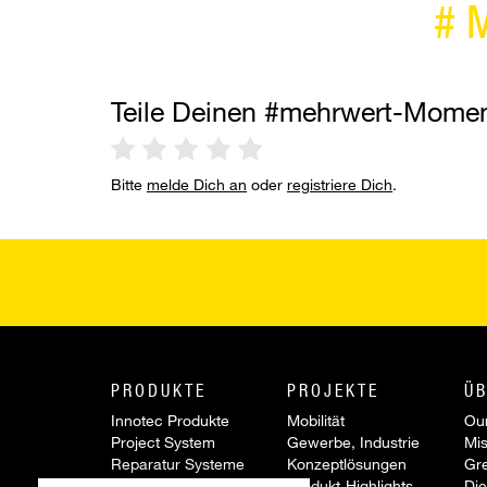
#
Teile Deinen #mehrwert-Mome
Bitte
melde Dich an
oder
registriere Dich
.
PRODUKTE
PROJEKTE
ÜB
Innotec Produkte
Mobilität
Our
Project System
Gewerbe, Industrie
Mis
Reparatur Systeme
Konzeptlösungen
Gr
Werkzeuge &
Produkt-Highlights
Die