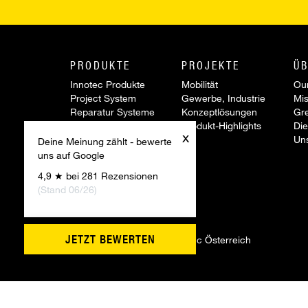
PRODUKTE
PROJEKTE
ÜB
Innotec Produkte
Mobilität
Our
Project System
Gewerbe, Industrie
Mis
Reparatur Systeme
Konzeptlösungen
Gr
Werkzeuge &
Produkt-Highlights
Die
x
Zubehör
Un
Deine Meinung zählt - bewerte
Sonderartikel
uns auf Google
Aktionen
4,9 ★ bei 281 Rezensionen
Innovationen
(Stand 06/26)
JETZT BEWERTEN
©
2026 Firmengruppe Innotec Österreich