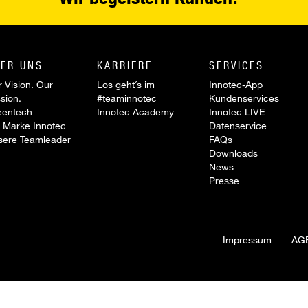
ER UNS
KARRIERE
SERVICES
 Vision. Our
Los geht´s im
Innotec-App
sion.
#teaminnotec
Kundenservices
eentech
Innotec Academy
Innotec LIVE
 Marke Innotec
Datenservice
sere Teamleader
FAQs
Downloads
News
Presse
Impressum
AG