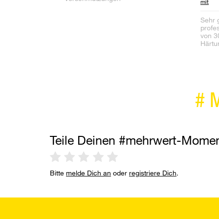
mit
Sehr 
profe
von 30
Härtu
#
Teile Deinen #mehrwert-Mome
Bitte
melde Dich an
oder
registriere Dich
.