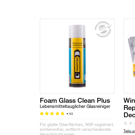
Foam Glass Clean Plus
Win
Rep
Lebensmitteltauglicher Glasreiniger
Dec
53
Für glatte Oberflächen, NSF-registriert,
schlierenfrei, entfernt verschiedenste
Teile 
Verschmutzungen