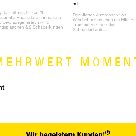
mit
gute Haftung, für ca. 20
Reguliertes Austrennen von
ssionelle Reparaturen, innerhalb
Windschutzscheiben mit Hilfe de
 Sek. ausgehärtet, inkl. 5
Trennschnur oder des
ngsplättchen & 2 Schaberklingen
Schneidedrahtes
MEHRWERT MOMEN
nt
®
Wir begeistern Kunden!