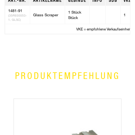
ART.-NR.
ARTIKELNAME
GEBINDE
INFO
SDB
VKE
1481-91
1 Stück
Glass Scraper
1
(35R930053-
Stück
1, GLSC)
VKE = empfohlene Verkaufseinheit
PRODUKTEMPFEHLUNG