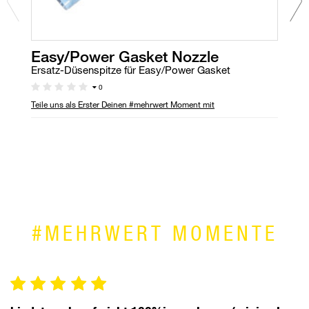
Easy/Power Gasket Nozzle
S
Ersatz-Düsenspitze für Easy/Power Gasket
Kl
0
Teile uns als Erster Deinen #mehrwert Moment mit
Ni
rü
#MEHRWERT MOMENTE