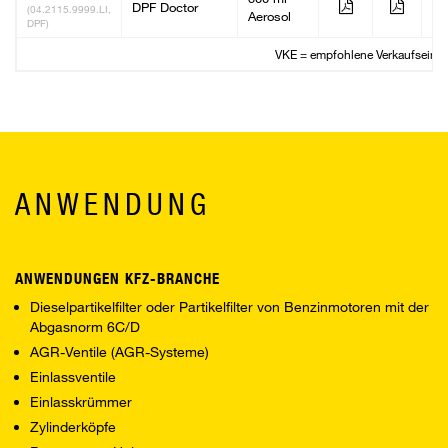
DPF Doctor
12
(04.2115.9999.LI,
Aerosol
DPF)
VKE = empfohlene Verkaufseinhe
ANWENDUNG
ANWENDUNGEN KFZ-BRANCHE
Dieselpartikelfilter oder Partikelfilter von Benzinmotoren mit der
Abgasnorm 6C/D
AGR-Ventile (AGR-Systeme)
Einlassventile
Einlasskrümmer
Zylinderköpfe