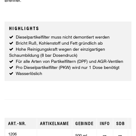
Brenner.
HIGHLIGHTS
Dieselpartikelfilter muss nicht demontiert werden
Bricht Ruß, Kohlenstoff und Fett gründlich ab
Hohe Reinigungskraft wegen der einzigartigen
Schaumbildung (8 bar Dosendruck)
Für alle Arten von Partikelfiltern (DPF) und AGR-Ventilen
Pro Dieselpartikelfilter (PKW) wird nur 1 Dose benötigt
Wasserlöslich
ART.-NR.
ARTIKELNAME
GEBINDE
INFO
SDB
V
1206
500 ml