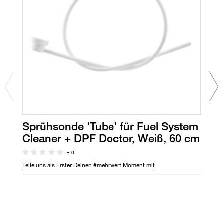
Sprühsonde 'Tube' für Fuel System
D
Cleaner + DPF Doctor, Weiß, 60 cm
Pf
0
Teile uns als Erster Deinen #mehrwert Moment mit
Ve
Di
ve