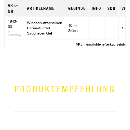
ART.-
ARTIKELNAME
GEBINDE
INFO
SDB
VKE
NR.
1943-
Windschutzscheiben
10 ml
031
Reparatur Set,
1
Stück
(-,
Saugheber Gel
WSRSSG)
VKE = empfohlene Verkaufseinheit
PRODUKTEMPFEHLUNG