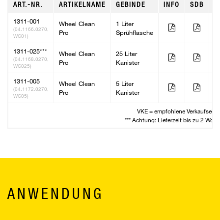
ART.-NR.
ARTIKELNAME
GEBINDE
INFO
SDB
V
1311-001
Wheel Clean
1 Liter
6
(04.1166.0270,
Pro
Sprühflasche
WC01)
1311-025***
Wheel Clean
25 Liter
2
(04.1168.0270,
Pro
Kanister
WC025)
1311-005
Wheel Clean
5 Liter
2
(04.1172.0270,
Pro
Kanister
WC05)
VKE = empfohlene Verkaufseinh
*** Achtung: Lieferzeit bis zu 2 Woc
ANWENDUNG