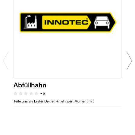
Abfüllhahn
M
P
0
Teile uns als Erster Deinen #mehrwert Moment mit
Te
Ro
Üb