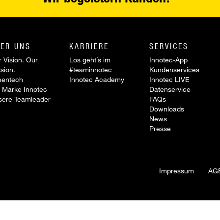
ER UNS
KARRIERE
SERVICES
 Vision. Our
Los geht´s im
Innotec-App
sion.
#teaminnotec
Kundenservices
eentech
Innotec Academy
Innotec LIVE
 Marke Innotec
Datenservice
sere Teamleader
FAQs
Downloads
News
Presse
Impressum
AG