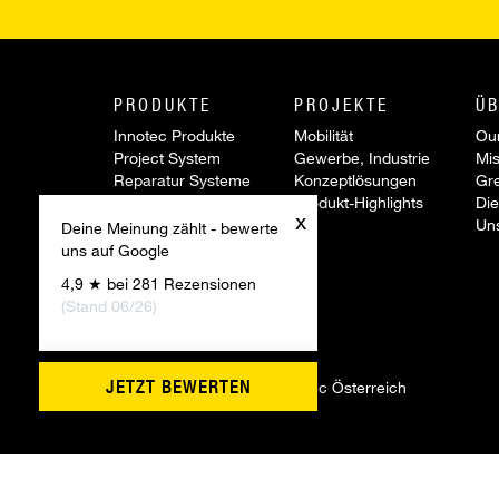
PRODUKTE
PROJEKTE
ÜB
Innotec Produkte
Mobilität
Our
Project System
Gewerbe, Industrie
Mis
Reparatur Systeme
Konzeptlösungen
Gr
Werkzeuge &
Produkt-Highlights
Die
x
Zubehör
Un
Deine Meinung zählt - bewerte
Sonderartikel
uns auf Google
Aktionen
4,9 ★ bei 281 Rezensionen
Innovationen
(Stand 06/26)
JETZT BEWERTEN
©
2026 Firmengruppe Innotec Österreich