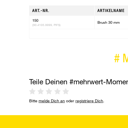
ART.-NR.
ARTIKELNAME
150
Brush 30 mm
(90.4105.9999, PIFS)
#
Teile Deinen #mehrwert-Mome
Bitte
melde Dich an
oder
registriere Dich
.