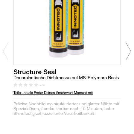
Structure Seal
E
E
Dauerelastische Dichtmasse auf MS-Polymere Basis
Dr
0
Teile uns als Erster Deinen #mehrwert Moment mit
Te
Präzise Nachbildung strukturierter und glatter Nähte mit
Spezialdüsen, überlackierbar nach 10 Minuten, hohe
Ei
Standfestigkeit, exzellente Verarbeitbarkeit
un