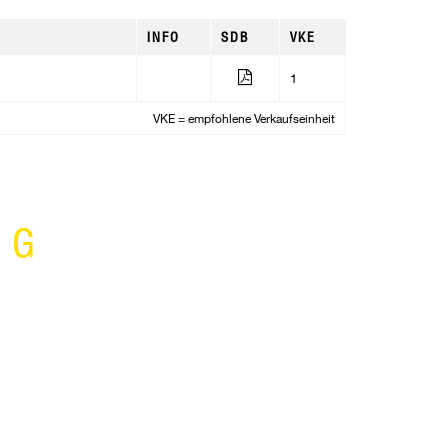
INFO
SDB
VKE
1
VKE = empfohlene Verkaufseinheit
NG