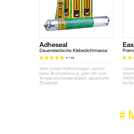
Adheseal
Eas
Dauerelastische Klebedichtmasse
Premi
118
Sehr hohes Haftvermögen, extrem
Lösung
hohe Bruchdehnung, gute UV- und
schim
Temperaturbeständigkeit, dauerhafte
100% 
Elastizität
Verfä
#