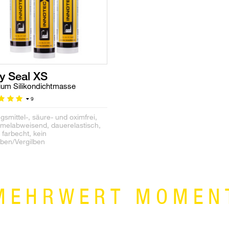
y Seal XS
um Silikondichtmasse
9
smittel-, säure- und oximfrei,
melabweisend, dauerelastisch,
farbecht, kein
rben/Vergilben
MEHRWERT MOMEN