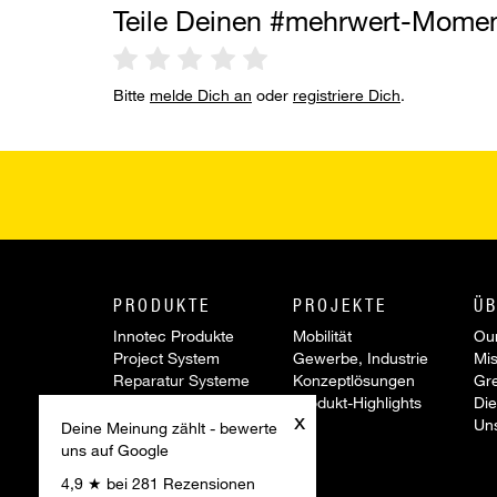
Teile Deinen #mehrwert-Mome
Bitte
melde Dich an
oder
registriere Dich
.
PRODUKTE
PROJEKTE
ÜB
Innotec Produkte
Mobilität
Our
Project System
Gewerbe, Industrie
Mis
Reparatur Systeme
Konzeptlösungen
Gr
Werkzeuge &
Produkt-Highlights
Die
x
Zubehör
Un
Deine Meinung zählt - bewerte
Sonderartikel
uns auf Google
Aktionen
4,9 ★ bei 281 Rezensionen
Innovationen