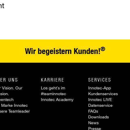
nt
®
Wir begeistern Kunden!
ER UNS
KARRIERE
SERVICES
 Vision. Our
Los geht´s im
Innotec-App
sion.
#teaminnotec
Kundenservices
eentech
Innotec Academy
Innotec LIVE
 Marke Innotec
Datenservice
sere Teamleader
FAQs
Downloads
News
Presse