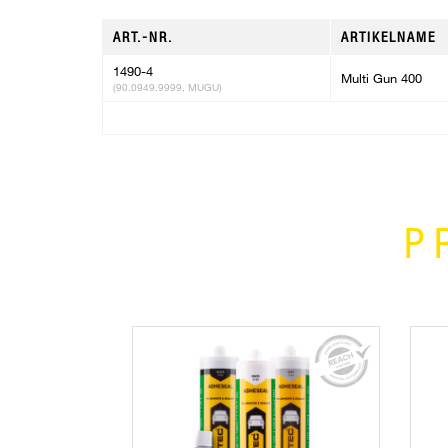
ART.-NR.
ARTIKELNAME
1490-4
Multi Gun 400
(90.0949.9999, MUGU)
P