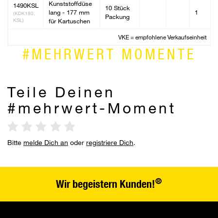
Kunststoffdüse
1490KSL
10 Stück
lang - 177 mm
1
(KDK180,
Packung
KSL)
für Kartuschen
VKE = empfohlene Verkaufseinheit
#MEHRWERT MOMENTE
Teile Deinen
#mehrwert-Moment
Bitte
melde Dich an
oder
registriere Dich
.
®
Wir begeistern Kunden!