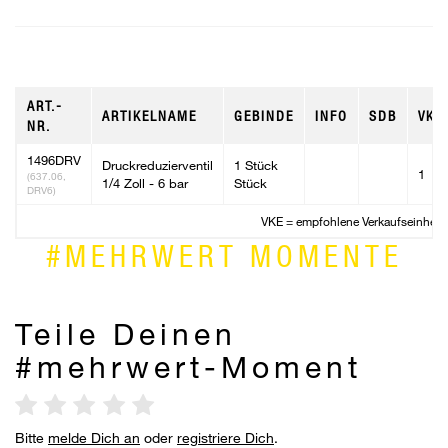
ART.-
ARTIKELNAME
GEBINDE
INFO
SDB
VKE
NR.
1496DRV
Druckreduzierventil
1 Stück
1
(637.06,
1/4 Zoll - 6 bar
Stück
DRV6)
VKE = empfohlene Verkaufseinheit
#MEHRWERT MOMENTE
Teile Deinen
#mehrwert-Moment
Bitte
melde Dich an
oder
registriere Dich
.