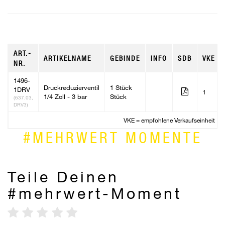
ART.-
ARTIKELNAME
GEBINDE
INFO
SDB
VKE
NR.
1496-
Druckreduzierventil
1 Stück
1DRV
1
1/4 Zoll - 3 bar
Stück
(637.03,
DRV3)
VKE = empfohlene Verkaufseinheit
#MEHRWERT MOMENTE
Teile Deinen
#mehrwert-Moment