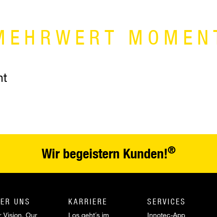
MEHRWERT MOMEN
nt
®
Wir begeistern Kunden!
ER UNS
KARRIERE
SERVICES
 Vision. Our
Los geht´s im
Innotec-App