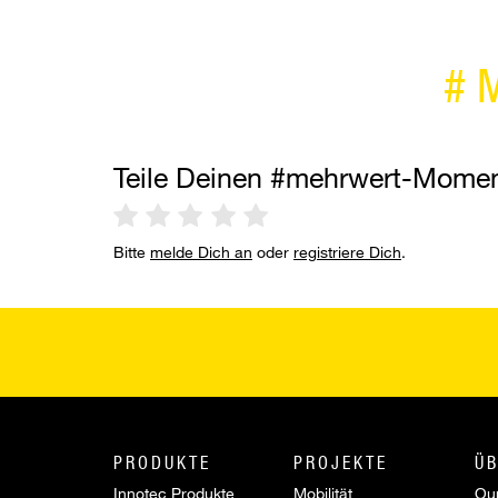
#
Teile Deinen #mehrwert-Mome
Bitte
melde Dich an
oder
registriere Dich
.
PRODUKTE
PROJEKTE
ÜB
Innotec Produkte
Mobilität
Our