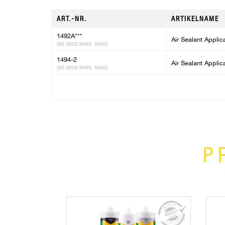
ART.-NR.
ARTIKELNAME
1492A***
Air Sealant Applic
(90.0925.9999, ASA3)
1494-2
Air Sealant Applic
(90.0928.9999, ASA6)
P