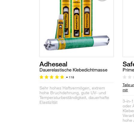
Adheseal
Saf
Dauerelastische Klebedichtmasse
Prime
118
Teile 
Sehr hohes Haftvermögen, extrem
mit
hohe Bruchdehnung, gute UV- und
Temperaturbeständigkeit, dauerhafte
3-in-
Elastizität
oder A
Kleber
Verar
hohe 