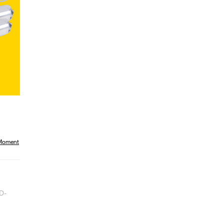
 Moment
D-