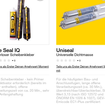
e Seal IQ
Uniseal
rloser Scheibenkleber
Universelle Dichtmasse
0
0
uns als Erster Deinen #mehrwert Moment
Teile uns als Erster Deinen #mehrwert
mit
1 Scheibenkleber - kein Primer
Für die häufigsten Bau- und
ktivator erforderlich (bereits im
Anschlussfugen, lange offene
 enthalten), offene
Verarbeitungszeit (ca. 30 Min.),
beitungszeit von ca. 20 Min., sehr
überstreichbar/überlackierbar, S
Anfangshaftung
Wert 3,15 (nach ISO 12572 und
ÖNORM EN 1026 & 1027), GEV-
Emicode EC1-Plus zertifiiziert