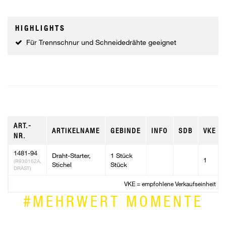
HIGHLIGHTS
Für Trennschnur und Schneidedrähte geeignet
ART.-
ARTIKELNAME
GEBINDE
INFO
SDB
VKE
NR.
1481-94
Draht-Starter,
1 Stück
1
(R930162A,
Stichel
Stück
DRAST)
VKE = empfohlene Verkaufseinheit
#MEHRWERT MOMENTE