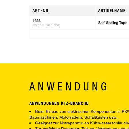
ART.-NR.
ARTIKELNAME
1663
Self-Sealing Tape 
(05.0344.0000, SST)
ANWENDUNG
ANWENDUNGEN KFZ-BRANCHE
Beim Einbau von elektrischen Komponenten in PKW
Baumaschinen, Motorrädern, Schaltkästen usw..
Geeignet zur Notreparatur an Kühlwasserschläuc
Zur perfekten Reparatur, Teilung, Verbindung und Is