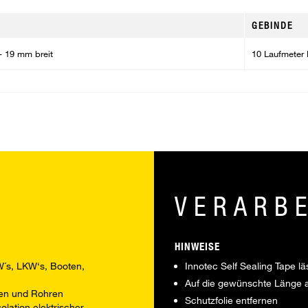
GEBINDE
- 19 mm breit
10 Laufmeter 
VERARB
HINWEISE
´s, LKW‘s, Booten,
Innotec Self Sealing Tape lä
Auf die gewünschte Länge 
hen und Rohren
Schutzfolie entfernen
olation elektrischer