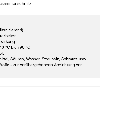
zusammenschmilzt.
kanisierend)
erarbeiten
nwirkung
40 °C bis +90 °C
olt
ttel, Säuren, Wasser, Streusalz, Schmutz usw.
 Stoffe - zur vorübergehenden Abdichtung von