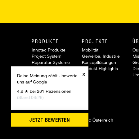
PRODUKTE
PROJEKTE
ÜB
Innotec Produkte
Mobilität
Our
Project System
Gewerbe, Industrie
Mis
Reparatur Systeme
Konzeptlösungen
Gr
Werkzeuge &
Produkt-Highlights
Die
x
Zubehör
Un
Deine Meinung zählt - bewerte
Sonderartikel
uns auf Google
Aktionen
4,9 ★ bei 281 Rezensionen
Innovationen
(Stand 06/26)
JETZT BEWERTEN
©
2026 Firmengruppe Innotec Österreich