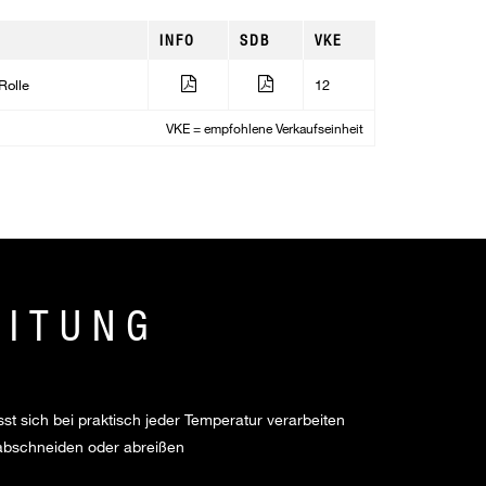
INFO
SDB
VKE
Rolle
12
VKE = empfohlene Verkaufseinheit
EITUNG
sst sich bei praktisch jeder Temperatur verarbeiten
abschneiden oder abreißen