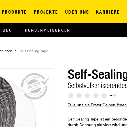
PRODUKTE
PROJEKTE
ÜBER UNS
KARRIERE
ITUNG
KUNDENMEINUNGEN
chützen
Self-Sealing Tape
Self-Sealin
Selbstvulkanisierende
0
Teile uns als Erster Deinen #me
Self Sealing Tape ist ein besond
durch Dehnung aktiviert wird un