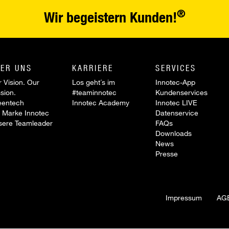
®
Wir begeistern Kunden!
ER UNS
KARRIERE
SERVICES
 Vision. Our
Los geht´s im
Innotec-App
sion.
#teaminnotec
Kundenservices
eentech
Innotec Academy
Innotec LIVE
 Marke Innotec
Datenservice
sere Teamleader
FAQs
Downloads
News
Presse
Impressum
AG