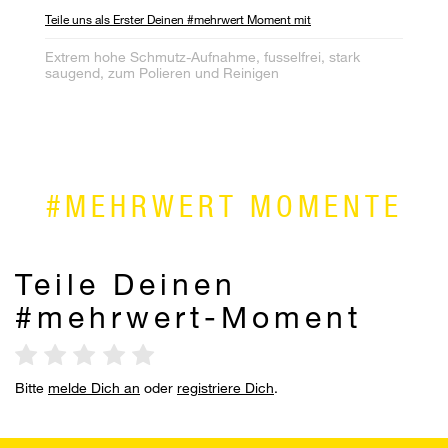
Teile uns als Erster Deinen #mehrwert Moment mit
Te
Extrem hohe Schmutz-Aufnahme, fusselfrei, stark
Ho
saugend, zum Polieren und Reinigen
sc
#MEHRWERT MOMENTE
Teile Deinen
#mehrwert-Moment
Bitte
melde Dich an
oder
registriere Dich
.