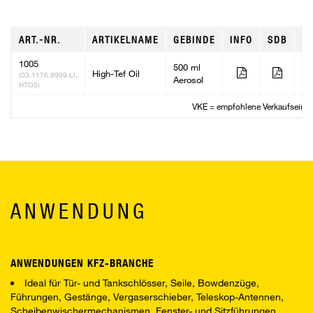
ART.-NR.
ARTIKELNAME
GEBINDE
INFO
SDB
V
1005
500 ml
High-Tef Oil
12
(03.1176.9999.LI,
Aerosol
HTO5)
VKE = empfohlene Verkaufseinhe
ANWENDUNG
ANWENDUNGEN KFZ-BRANCHE
Ideal für Tür- und Tankschlösser, Seile, Bowdenzüge,
Führungen, Gestänge, Vergaserschieber, Teleskop-Antennen,
Scheibenwischermechanismen, Fenster- und Sitzführungen,