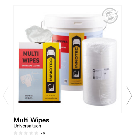
Multi Wipes
P
Universaltuch
Ho
0