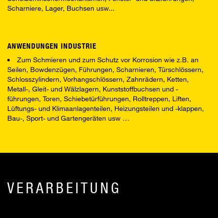
Scharniere, Lager, Buchsen usw...
ANWENDUNGEN INDUSTRIE
Zum Schmieren und zum Schutz vor Korrosion wie z.B. an
Seilen, Bowdenzügen, Führungen, Scharnieren, Türschlössern,
Schlosszylindern, Vorhangschlössern, Zahnrädern, Ketten,
Metall-, Gleit- und Wälzlagern, Kunststoffbuchsen und -
führungen, Toren, Schiebetürführungen, Rolltreppen, Liften,
Lüftungs- und Klimaanlagenteilen, Heizungsteilen und -klappen,
Bau-, Sport- und Gartengeräten usw …
VERARBEITUNG