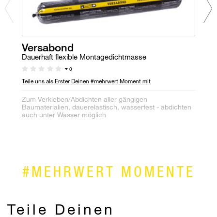
Versabond
M
Dauerhaft flexible Montagedichtmasse
En
0
Teile uns als Erster Deinen #mehrwert Moment mit
Te
Zum Verkleben/Abdichten aller gängigen
Sp
Baumaterialien, dauerelastisch, wasserfest - abdichten
Un
auch unter Wasser möglich
Ab
#MEHRWERT MOMENTE
Teile Deinen