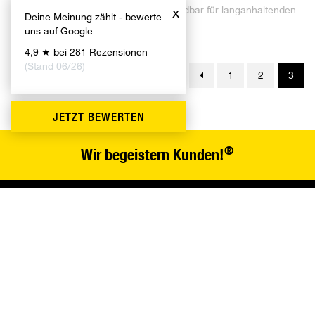
Hochglanzoberflächen, einfach anwendbar für langanhaltenden
x
Deine Meinung zählt - bewerte
Glanz und Schutz
uns auf Google
4,9 ★ bei 281 Rezensionen
(Stand 06/26)
1
2
3
JETZT BEWERTEN
®
Wir begeistern Kunden!
PRODUKTE
PROJEKTE
ÜBER UNS